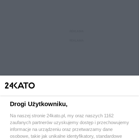
REKLAMA
REKLAMA
Drogi Użytkowniku,
Na naszej stronie 24kato.pl, my oraz naszych 1162
Wydawca mediów
lokalnych
zaufanych partnerów uzyskujemy dostęp i przechowujemy
informacje na urządzeniu oraz przetwarzamy dane
osobowe, takie jak unikalne identyfikatory, standardowe