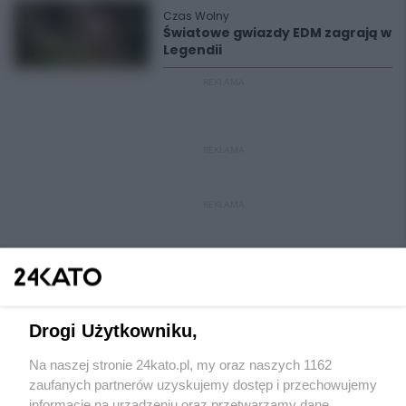
Czas Wolny
Światowe gwiazdy EDM zagrają w
Legendii
REKLAMA
REKLAMA
REKLAMA
Drogi Użytkowniku,
Na naszej stronie 24kato.pl, my oraz naszych 1162
Wydawca mediów
lokalnych
zaufanych partnerów uzyskujemy dostęp i przechowujemy
informacje na urządzeniu oraz przetwarzamy dane