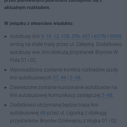
przed planowanymi podróżami zaznajomić się z
aktualnym rozkładem.
W związku z otwarciem wiaduktu:
Autobusy linii
9
,
10
,
12
,
138
,
296
,
657
i
657N
i
905N
wrócą na stałe trasy przez ul. Załęską. Dodatkowo
autobusy ww. linii obsłużą przystanek Brynów W.
Pola 01 i 02,
Wprowadzona zostanie korekta rozkładów jazdy
linii autobusowych
37
,
46
i
Z-38
,
Zawieszone zostanie kursowanie autobusów na
linii autobusowej komunikacji zastępczej
Z-48
,
Dodatkowo utrzymana będzie trasa linii
autobusowej
48
przez ul. Ligocką z obsługą
przystanków Brynów Dziewięciu z Wujka 01 i 02