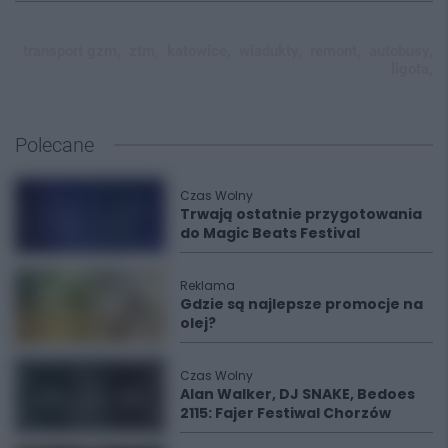
transport gzm,
ztm,
katowice,
wiadukty,
remont,
autobusy,
ligota,
Polecane
Czas Wolny
Trwają ostatnie przygotowania
do Magic Beats Festival
Reklama
Gdzie są najlepsze promocje na
olej?
Czas Wolny
Alan Walker, DJ SNAKE, Bedoes
2115: Fajer Festiwal Chorzów