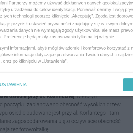
fani Partnerzy możemy używać dokładnych danych geolokalizacyjn
tykę urządzenia do celów identyfikacji. Ponieważ cenimy Twoją pry
z tych technologii poprzez kliknięcie „Akceptuję”. Zgoda jest dobro
ikając przycisk ustawień prywatności znajdujący się w lewym dolny
cją mieszkańców, na co wskazuje pani Dominika,
etwarzania danych nie wymagają zgody użytkownika, ale masz prawo 
. Preferencje będą miały zastosowania tylko na tej witrynie.
ię zieleń i cieszę się, że w okolicy pojawiły się
a się estetyka osiedla, to dają one tak
szymi informacjami, abyś mógł świadomie i komfortowo korzystać z
gółowe informacje dotyczące przetwarzania Twoich danych znajdzi
s
. oraz po kliknięciu w „Ustawienia”.
USTAWIENIA
nia się do poprawy ekologii na swoich terenach.
ne osiedle przy ul. Kosmicznej
, w którym
 od początku zaplanowano obecność wysokich drzew
typu osiedle budowane jest przy al. Korfantego - tam
 planie zagospodarowania ujęto oczywiście obecność
ają też fotowoltaikę.