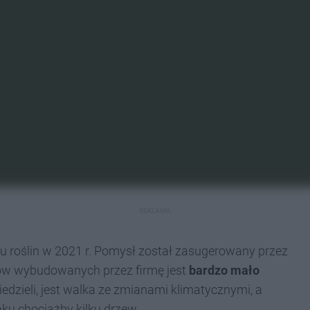
REKLAMA
 roślin w 2021 r. Pomysł został zasugerowany przez
oków wybudowanych przez firmę jest
bardzo mało
edzieli, jest walka ze zmianami klimatycznymi, a
ku chociażby kilku drzew.