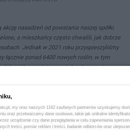
 akcję nasadzeń od powstania naszej spółki.
elone, a mieszkańcy często chwalili, jak dobrze
zasobach. Jednak w 2021 roku przyspieszyliśmy
my łącznie ponad 6400 nowych roślin, w tym
aźnie widoczne i cieszą się bardzo pozytywnym
ę prezes KTBS Janusz Olesiński.
niku,
ic. Najwięcej zieleni dostały domy na
Os. Witosa
kato.pl, my oraz naszych 1162 zaufanych partnerów uzyskujemy dos
iśnie, śliwy, klony i jarząby. Firma Dalkia,
niu oraz przetwarzamy dane osobowe, takie jak unikalne identyfikat
przez urządzenie czy dane przeglądania w celu zapewniania sperson
rzewa na swoją rękę. Później zieleń pojawiła się
ych treści, pomiar reklam i treści, badanie odbiorców oraz ulepszan
zy Zawodziu.