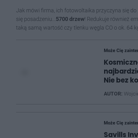
Jak mówi firma, ich fotowoltaika przyczyna się do
się posadzeniu...
5700 drzew
! Redukuje również emi
taką samą wartość czy tlenku węgla CO o ok. 64 k
Może Cię zainte
Kosmiczne
najbardzi
Nie bez ko
AUTOR:
Wojci
Może Cię zainte
Savills 