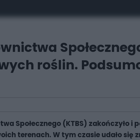
wnictwa Społeczneg
wych roślin. Podsumo
wa Społecznego (KTBS) zakończyło i p
woich terenach. W tym czasie udało się