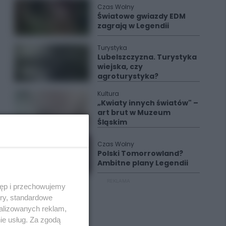
Czas Wolny
Światowe gwiazdy EDM
zagrają w Legendii
Turystyka
Lubelszczyzna. Turystyka
wiejska, czy
agroturystyka?
Kultura
„Kwiaty innych światów" –
art brut w Muzeum
Śląskim
Czas Wolny
Polski Tomorrowland?
Ambitne plany Legendii
REKLAMA
tęp i przechowujemy
ory, standardowe
alizowanych reklam,
ie usług. Za zgodą