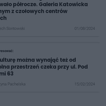
ało półrocze. Galeria Katowicka
dnym z czołowych centrów
ych
ech Sontowski
01/08/2024
resować:
kulturę można wynająć też od
lna przestrzeń czeka przy ul. Pod
mi 63
yna Pachelska
15/02/2024