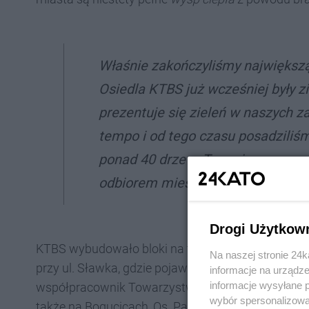
Właśnie zakończyliśmy największą
Osiedla KTBS już wcześniej były zi
prezentuje się zieleń w naszych 
tempo i od tego czasu posadziliś
ponad 40 drzew. Te zmiany są wyr
odbiorem mieszkańców - chwali si
Drogi Użytkow
KTBS wybudowało bloki na terenie 8 dzielnic Katow
Na naszej stronie 24
przy ul. Sławka, gdzie pojawiło się 21 drzew, w tym w
informacje na urządze
informacje wysyłane 
współpracownik Towarzystwa, dosadziła także 22 d
wybór spersonalizowan
także na Bogucicach, Os. Paderewskiego, Dębie c