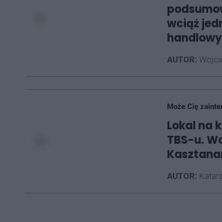
podsumow
wciąż je
handlow
AUTOR:
Wojci
Może Cię zainte
Lokal na 
TBS-u. Wo
Kasztana
AUTOR:
Katarz