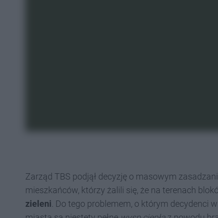
Zarząd TBS podjął decyzję o masowym zasadzaniu
mieszkańców, którzy żalili się, że na terenach bl
zieleni
. Do tego problemem, o którym decydenci wi
miasta są niestety pełne
wysp ciepła
z powodu bra