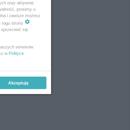
ych oraz aktywnie
watność, prosimy o
wolna i zawsze możesz
m rogu strony
.
sprzeciwić się
 naszych serwisów
esz w
Polityce
Akceptuję