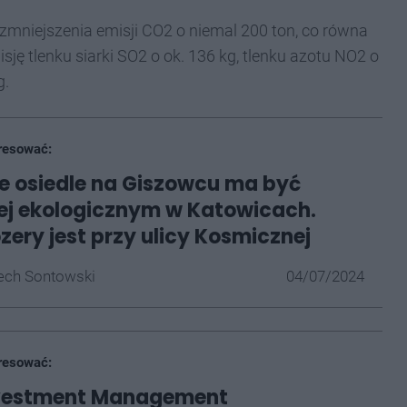
 zmniejszenia emisji CO2 o niemal 200 ton, co równa
sję tlenku siarki SO2 o ok. 136 kg, tlenku azotu NO2 o
g.
resować:
 osiedle na Giszowcu ma być
ej ekologicznym w Katowicach.
zery jest przy ulicy Kosmicznej
ech Sontowski
04/07/2024
resować:
Investment Management