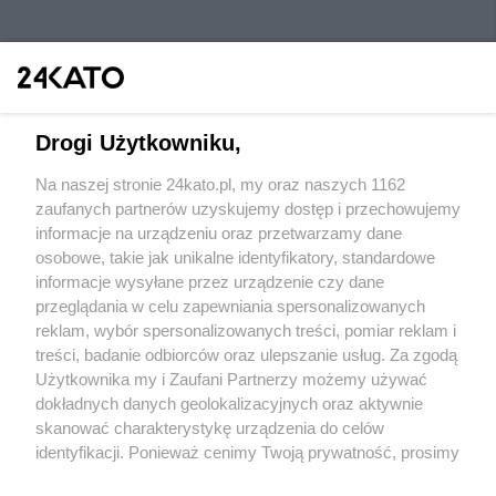
Drogi Użytkowniku,
Na naszej stronie 24kato.pl, my oraz naszych 1162
Wydawca mediów
lokalnych
zaufanych partnerów uzyskujemy dostęp i przechowujemy
informacje na urządzeniu oraz przetwarzamy dane
osobowe, takie jak unikalne identyfikatory, standardowe
informacje wysyłane przez urządzenie czy dane
przeglądania w celu zapewniania spersonalizowanych
reklam, wybór spersonalizowanych treści, pomiar reklam i
Nie zapomnij
treści, badanie odbiorców oraz ulepszanie usług. Za zgodą
zapoznać się z:
polityką prywatności
regulamin korzystania z portali
Użytkownika my i Zaufani Partnerzy możemy używać
Twoje
miasto
Skontaktuj się
z nami
dokładnych danych geolokalizacyjnych oraz aktywnie
Piekary Śląskie
Kontakt
skanować charakterystykę urządzenia do celów
Chorzów
Wydawca
identyfikacji. Ponieważ cenimy Twoją prywatność, prosimy
Tarnowskie Góry
Redakcja
Ruda Śląska
Newsletter
o zgodę na korzystanie z tych technologii poprzez
Świętochłowice
Reklama