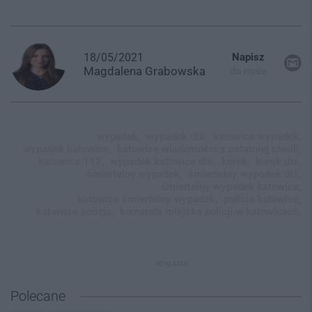
18/05/2021
Napisz
Magdalena
Grabowska
do mnie
wypadek,
wypadek dtś,
katowice wypadek,
wypadek katowice,
katowice wiadomości z ostatniej chwili,
katowice 112,
wypadek katowice dtś,
korek,
korek dtś,
śmiertelny wypadek,
śmiertelny wypadek dtś,
śmiertelny wypadek katowice,
katowice śmiertelny wypadek,
policja katowice,
katowice policja,
komenda miejska policji w katowicach,
REKLAMA
Polecane