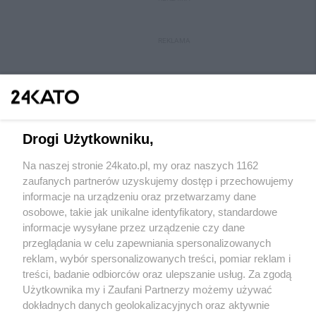
REKLAMA
Drogi Użytkowniku,
Na naszej stronie 24kato.pl, my oraz naszych 1162
Wydawca mediów
lokalnych
zaufanych partnerów uzyskujemy dostęp i przechowujemy
informacje na urządzeniu oraz przetwarzamy dane
osobowe, takie jak unikalne identyfikatory, standardowe
informacje wysyłane przez urządzenie czy dane
przeglądania w celu zapewniania spersonalizowanych
reklam, wybór spersonalizowanych treści, pomiar reklam i
Nie zapomnij
treści, badanie odbiorców oraz ulepszanie usług. Za zgodą
zapoznać się z:
polityką prywatności
regulamin korzystania z portali
Użytkownika my i Zaufani Partnerzy możemy używać
Twoje
miasto
Skontakuj się
z nami
dokładnych danych geolokalizacyjnych oraz aktywnie
Piekary Śląskie
Kontakt