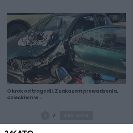
O krok od tragedii. Z zakazem prowadzenia,
dzieckiem w...
1
2
NASTĘPNA