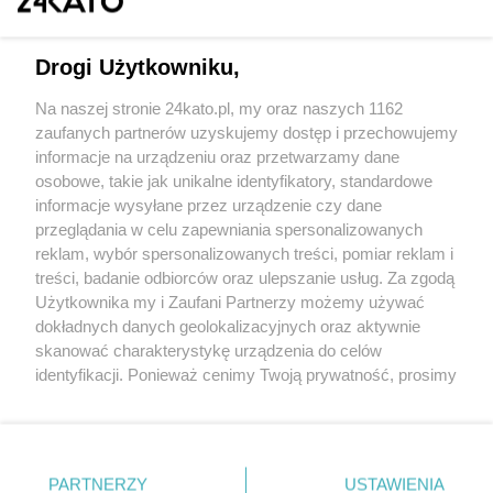
Drogi Użytkowniku,
Na naszej stronie 24kato.pl, my oraz naszych 1162
Wydawca mediów
lokalnych
zaufanych partnerów uzyskujemy dostęp i przechowujemy
informacje na urządzeniu oraz przetwarzamy dane
osobowe, takie jak unikalne identyfikatory, standardowe
informacje wysyłane przez urządzenie czy dane
przeglądania w celu zapewniania spersonalizowanych
reklam, wybór spersonalizowanych treści, pomiar reklam i
Nie zapomnij
treści, badanie odbiorców oraz ulepszanie usług. Za zgodą
zapoznać się z:
polityką prywatności
regulamin korzystania z portali
Użytkownika my i Zaufani Partnerzy możemy używać
Twoje
miasto
Skontaktuj się
z nami
dokładnych danych geolokalizacyjnych oraz aktywnie
Piekary Śląskie
Kontakt
skanować charakterystykę urządzenia do celów
Chorzów
Wydawca
identyfikacji. Ponieważ cenimy Twoją prywatność, prosimy
Tarnowskie Góry
Redakcja
Ruda Śląska
Newsletter
o zgodę na korzystanie z tych technologii poprzez
Świętochłowice
Reklama
kliknięcie „Akceptuję”. Zgoda jest dobrowolna i zawsze
Tychy
możesz ją zmienić/wycofać klikając przycisk ustawień
Bytom
Katowice
prywatności znajdujący się w lewym dolnym rogu strony
PARTNERZY
USTAWIENIA
Gliwice