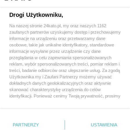
Drogi Użytkowniku,
Na naszej stronie 24kato.pl, my oraz naszych 1162
Wydawca mediów
lokalnych
zaufanych partnerów uzyskujemy dostęp i przechowujemy
informacje na urządzeniu oraz przetwarzamy dane
osobowe, takie jak unikalne identyfikatory, standardowe
informacje wysyłane przez urządzenie czy dane
przeglądania w celu zapewniania spersonalizowanych
reklam, wybór spersonalizowanych treści, pomiar reklam i
Nie zapomnij
treści, badanie odbiorców oraz ulepszanie usług. Za zgodą
zapoznać się z:
polityką prywatności
regulamin korzystania z portali
Użytkownika my i Zaufani Partnerzy możemy używać
Twoje
miasto
Skontakuj się
z nami
dokładnych danych geolokalizacyjnych oraz aktywnie
Piekary Śląskie
Kontakt
skanować charakterystykę urządzenia do celów
Chorzów
Wydawca
identyfikacji. Ponieważ cenimy Twoją prywatność, prosimy
Tarnowskie Góry
Redakcja
Ruda Śląska
Newsletter
o zgodę na korzystanie z tych technologii poprzez
Świętochłowice
Reklama
kliknięcie „Akceptuję”. Zgoda jest dobrowolna i zawsze
Tychy
możesz ją zmienić/wycofać klikając przycisk ustawień
Bytom
Katowice
prywatności znajdujący się w lewym dolnym rogu strony
PARTNERZY
USTAWIENIA
Gliwice
. Niektóre rodzaje przetwarzania danych nie wymagają
Zabrze