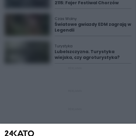
2115: Fajer Festiwal Chorzów
Czas Wolny
Światowe gwiazdy EDM zagrają w
Legendii
Turystyka
Lubelszczyzna. Turystyka
wiejska, czy agroturystyka?
REKLAMA
REKLAMA
REKLAMA