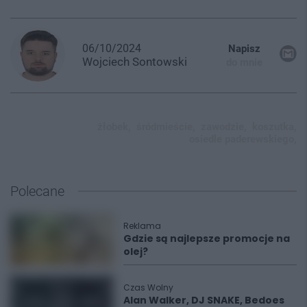
06/10/2024
Napisz
Wojciech
Sontowski
do mnie
żłobek,
śródmieście,
zawodzie,
koszutka,
osiedle paderewskiego,
Polecane
Reklama
Gdzie są najlepsze promocje na
olej?
Czas Wolny
Alan Walker, DJ SNAKE, Bedoes