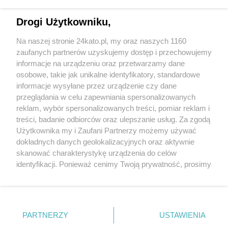
Drogi Użytkowniku,
Na naszej stronie 24kato.pl, my oraz naszych 1160
Wydawca mediów
lokalnych
zaufanych partnerów uzyskujemy dostęp i przechowujemy
informacje na urządzeniu oraz przetwarzamy dane
osobowe, takie jak unikalne identyfikatory, standardowe
informacje wysyłane przez urządzenie czy dane
przeglądania w celu zapewniania spersonalizowanych
reklam, wybór spersonalizowanych treści, pomiar reklam i
Nie zapomnij
treści, badanie odbiorców oraz ulepszanie usług. Za zgodą
zapoznać się z:
polityką prywatności
regulamin korzystania z portali
Użytkownika my i Zaufani Partnerzy możemy używać
Twoje
miasto
Skontakuj się
z nami
dokładnych danych geolokalizacyjnych oraz aktywnie
Piekary Śląskie
Kontakt
skanować charakterystykę urządzenia do celów
Chorzów
Wydawca
identyfikacji. Ponieważ cenimy Twoją prywatność, prosimy
Tarnowskie Góry
Redakcja
Ruda Śląska
Newsletter
o zgodę na korzystanie z tych technologii poprzez
Świętochłowice
Reklama
kliknięcie „Akceptuję”. Zgoda jest dobrowolna i zawsze
Tychy
możesz ją zmienić/wycofać klikając przycisk ustawień
Bytom
Katowice
prywatności znajdujący się w lewym dolnym rogu strony
PARTNERZY
USTAWIENIA
Gliwice
. Niektóre rodzaje przetwarzania danych nie wymagają
Zabrze