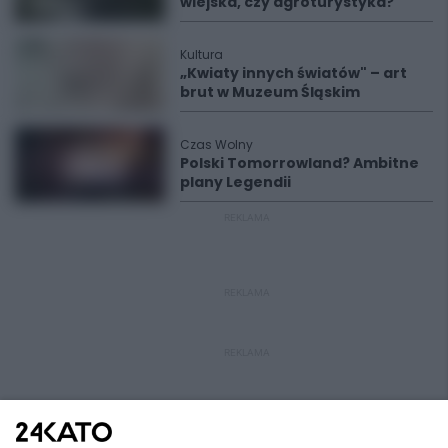
wiejska, czy agroturystyka?
Kultura
„Kwiaty innych światów" – art
brut w Muzeum Śląskim
Czas Wolny
Polski Tomorrowland? Ambitne
plany Legendii
REKLAMA
REKLAMA
REKLAMA