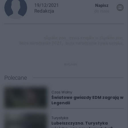
19/12/2021
Napisz
Redakcja
do mnie
śląskie zoo,
żywa szopka w śląskim zoo,
boże narodzenie 2021,
boże narodzenie żywa szopka,
REKLAMA
Polecane
Czas Wolny
Światowe gwiazdy EDM zagrają w
Legendii
Turystyka
Lubelszczyzna. Turystyka