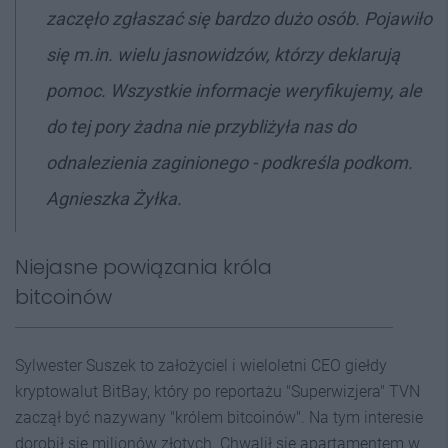
zaczęło zgłaszać się bardzo dużo osób. Pojawiło
się m.in. wielu jasnowidzów, którzy deklarują
pomoc. Wszystkie informacje weryfikujemy, ale
do tej pory żadna nie przybliżyła nas do
odnalezienia zaginionego - podkreśla podkom.
Agnieszka Żyłka.
Niejasne powiązania króla
bitcoinów
Sylwester Suszek to założyciel i wieloletni CEO giełdy
kryptowalut BitBay, który po reportażu "Superwizjera" TVN
zaczął być nazywany "królem bitcoinów". Na tym interesie
dorobił się milionów złotych. Chwalił się apartamentem w