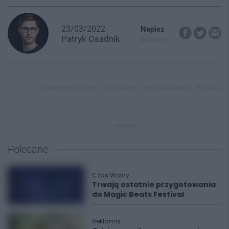
23/03/2022
Napisz
Patryk
Osadnik
do mnie
sylwester suszek,
zaginiony,
poszukiwania,
bitcoin,
REKLAMA
Polecane
Czas Wolny
Trwają ostatnie przygotowania
do Magic Beats Festival
Reklama