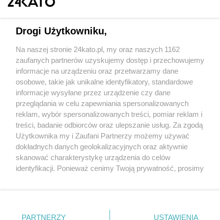
Drogi Użytkowniku,
Na naszej stronie 24kato.pl, my oraz naszych 1162
Wydawca mediów
lokalnych
zaufanych partnerów uzyskujemy dostęp i przechowujemy
informacje na urządzeniu oraz przetwarzamy dane
osobowe, takie jak unikalne identyfikatory, standardowe
informacje wysyłane przez urządzenie czy dane
przeglądania w celu zapewniania spersonalizowanych
reklam, wybór spersonalizowanych treści, pomiar reklam i
Nie zapomnij
treści, badanie odbiorców oraz ulepszanie usług. Za zgodą
zapoznać się z:
polityką prywatności
regulamin korzystania z portali
Użytkownika my i Zaufani Partnerzy możemy używać
Twoje
miasto
Skontakuj się
z nami
dokładnych danych geolokalizacyjnych oraz aktywnie
Piekary Śląskie
Kontakt
skanować charakterystykę urządzenia do celów
Chorzów
Wydawca
identyfikacji. Ponieważ cenimy Twoją prywatność, prosimy
Tarnowskie Góry
Redakcja
Ruda Śląska
Newsletter
o zgodę na korzystanie z tych technologii poprzez
Świętochłowice
Reklama
kliknięcie „Akceptuję”. Zgoda jest dobrowolna i zawsze
Tychy
możesz ją zmienić/wycofać klikając przycisk ustawień
Bytom
Katowice
prywatności znajdujący się w lewym dolnym rogu strony
PARTNERZY
USTAWIENIA
Gliwice