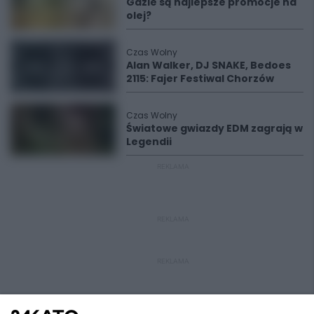
Gdzie są najlepsze promocje na
olej?
Czas Wolny
Alan Walker, DJ SNAKE, Bedoes
2115: Fajer Festiwal Chorzów
Czas Wolny
Światowe gwiazdy EDM zagrają w
Legendii
REKLAMA
REKLAMA
REKLAMA