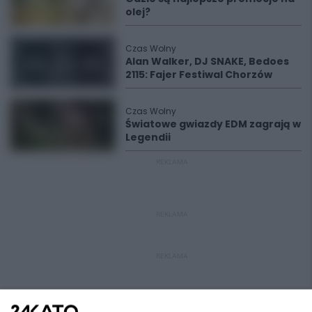
olej?
Czas Wolny
Alan Walker, DJ SNAKE, Bedoes
2115: Fajer Festiwal Chorzów
Czas Wolny
Światowe gwiazdy EDM zagrają w
Legendii
REKLAMA
REKLAMA
REKLAMA