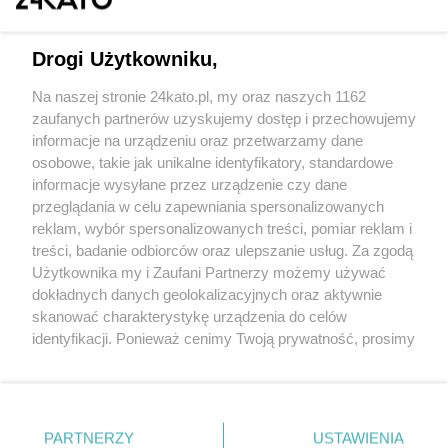
Drogi Użytkowniku,
Na naszej stronie 24kato.pl, my oraz naszych 1162
Wydawca mediów
lokalnych
zaufanych partnerów uzyskujemy dostęp i przechowujemy
informacje na urządzeniu oraz przetwarzamy dane
osobowe, takie jak unikalne identyfikatory, standardowe
informacje wysyłane przez urządzenie czy dane
przeglądania w celu zapewniania spersonalizowanych
reklam, wybór spersonalizowanych treści, pomiar reklam i
Nie zapomnij
treści, badanie odbiorców oraz ulepszanie usług. Za zgodą
zapoznać się z:
polityką prywatności
regulamin korzystania z portali
Użytkownika my i Zaufani Partnerzy możemy używać
Twoje
miasto
Skontakuj się
z nami
dokładnych danych geolokalizacyjnych oraz aktywnie
Piekary Śląskie
Kontakt
skanować charakterystykę urządzenia do celów
Chorzów
Wydawca
identyfikacji. Ponieważ cenimy Twoją prywatność, prosimy
Tarnowskie Góry
Redakcja
Ruda Śląska
Newsletter
o zgodę na korzystanie z tych technologii poprzez
Świętochłowice
Reklama
kliknięcie „Akceptuję”. Zgoda jest dobrowolna i zawsze
Tychy
możesz ją zmienić/wycofać klikając przycisk ustawień
Bytom
Katowice
prywatności znajdujący się w lewym dolnym rogu strony
PARTNERZY
USTAWIENIA
Gliwice