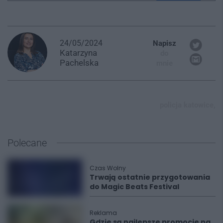
24/05/2024
Napisz
Katarzyna
do
Pachelska
mnie
policja katowice,
Polecane
Czas Wolny
Trwają ostatnie przygotowania
do Magic Beats Festival
Reklama
Gdzie są najlepsze promocje na