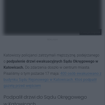
Policja Śląska
REKLAMA
Katowiccy policjanci zatrzymali mężczyznę, podejrzanego
o
podpalenie drzwi ewakuacyjnych Sądu Okręgowego w
Katowicach.
Do zdarzenia doszło w centrum miasta.
Pisaliśmy o tym pożarze 17 maja:
400 osób ewakuowano z
budynku Sądu Rejonowego w Katowicach. Ktoś podpalił
gazetę przed wejściem
Podpalił drzwi do Sądu Okręgowego
w Katowicach