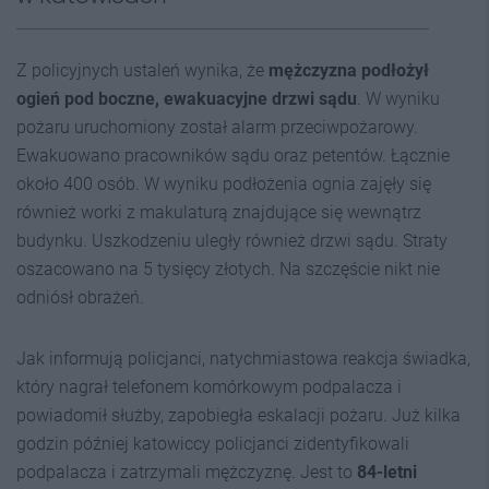
Z policyjnych ustaleń wynika, że
mężczyzna podłożył
ogień pod boczne, ewakuacyjne drzwi sądu
. W wyniku
pożaru uruchomiony został alarm przeciwpożarowy.
Ewakuowano pracowników sądu oraz petentów. Łącznie
około 400 osób. W wyniku podłożenia ognia zajęły się
również worki z makulaturą znajdujące się wewnątrz
budynku. Uszkodzeniu uległy również drzwi sądu. Straty
oszacowano na 5 tysięcy złotych. Na szczęście nikt nie
odniósł obrażeń.
Jak informują policjanci, natychmiastowa reakcja świadka,
który nagrał telefonem komórkowym podpalacza i
powiadomił służby, zapobiegła eskalacji pożaru. Już kilka
godzin później katowiccy policjanci zidentyfikowali
podpalacza i zatrzymali mężczyznę. Jest to
84-letni