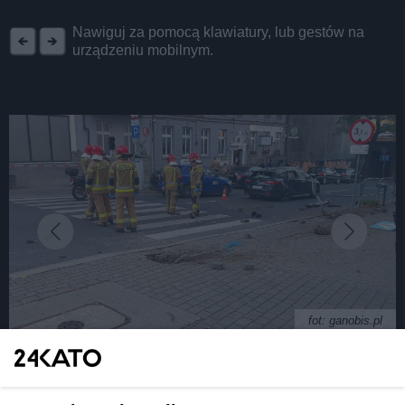
REKLAMA
Nawiguj za pomocą klawiatury, lub gestów na
urządzeniu mobilnym.
fot: ganobis.pl
Zgłosił się do nas człowiek, który cudem przeżył.