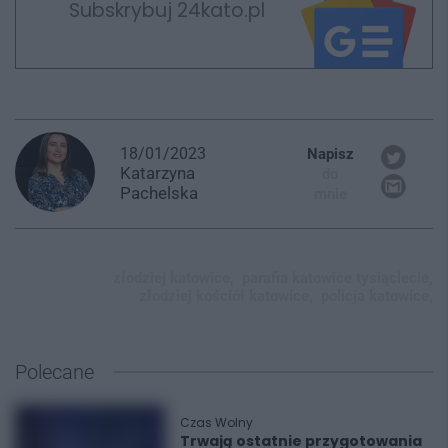
Subskrybuj 24kato.pl
18/01/2023
Napisz
Katarzyna
do
Pachelska
mnie
złodziej katowice,
parafia katowice tysiąclecie,
złodziej kościół katowice,
policja katowice,
Polecane
Czas Wolny
Trwają ostatnie przygotowania