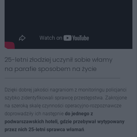
25-letni złodziej uczynił sobie włamy
na parafie sposobem na życie
Dzięki dobrej jakości nagraniom z monitoringu policjanci
szybko zidentyfikowali sprawcę przestępstwa. Zakrojone
na szeroką skalę czynności operacyjno-rozpoznawcze
doprowadziły ich następnie
do jednego z
podwarszawskich hoteli, gdzie przebywał wytypowany
przez nich 25-letni sprawca włamań
.