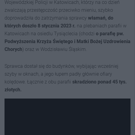
Wojewódzkiej Policji w Katowicach, którzy na co dzień
zwalczają przestępczość przeciwko mieniu, szybko
doprowadziła do zatrzymania sprawcy
włamań, do
których doszło 8 stycznia 2023 r.
na plebaniach parafii w
Katowicach na osiedlu Tysiąclecia (chodzi
o parafię pw.
Podwyższenia Krzyża Świętego i Matki Bożej Uzdrowienia
Chorych
) oraz w Wodzisławiu Śląskim.
Sprawca dostał się do budynków, wybijając wcześniej
szyby w oknach, a jego łupem padły głównie ofiary
kolędowe. Łącznie z obu parafii
skradziono ponad 45 tys.
złotych.