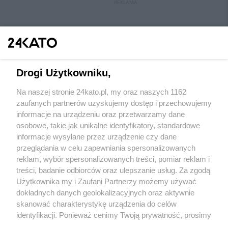
REKLAMA
Drogi Użytkowniku,
Na naszej stronie 24kato.pl, my oraz naszych 1162
Wydawca mediów
lokalnych
zaufanych partnerów uzyskujemy dostęp i przechowujemy
informacje na urządzeniu oraz przetwarzamy dane
osobowe, takie jak unikalne identyfikatory, standardowe
informacje wysyłane przez urządzenie czy dane
przeglądania w celu zapewniania spersonalizowanych
reklam, wybór spersonalizowanych treści, pomiar reklam i
Nie zapomnij
treści, badanie odbiorców oraz ulepszanie usług. Za zgodą
zapoznać się z:
polityką prywatności
regulamin korzystania z portali
Użytkownika my i Zaufani Partnerzy możemy używać
Twoje
miasto
Skontakuj się
z nami
dokładnych danych geolokalizacyjnych oraz aktywnie
Piekary Śląskie
Kontakt
skanować charakterystykę urządzenia do celów
Chorzów
Wydawca
identyfikacji. Ponieważ cenimy Twoją prywatność, prosimy
Tarnowskie Góry
Redakcja
Ruda Śląska
Newsletter
o zgodę na korzystanie z tych technologii poprzez