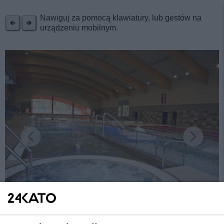
REKLAMA
Nawiguj za pomocą klawiatury, lub gestów na
urządzeniu mobilnym.
fot: UM Katowice