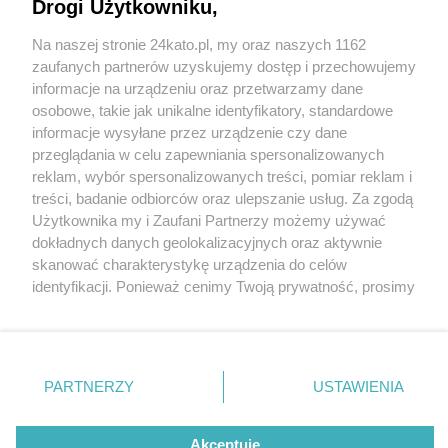
Drogi Użytkowniku,
Znowu można korzystać z Basenu Brynów. W
czasie przerwy technologicznej zamontowano
Na naszej stronie 24kato.pl, my oraz naszych 1162
nowy system detekcji utonięć
Wydawca mediów
lokalnych
zaufanych partnerów uzyskujemy dostęp i przechowujemy
informacje na urządzeniu oraz przetwarzamy dane
osobowe, takie jak unikalne identyfikatory, standardowe
informacje wysyłane przez urządzenie czy dane
przeglądania w celu zapewniania spersonalizowanych
1 / 2
reklam, wybór spersonalizowanych treści, pomiar reklam i
Nie zapomnij
treści, badanie odbiorców oraz ulepszanie usług. Za zgodą
Basen Brynów
zapoznać się z:
polityką prywatności
regulamin korzystania z portali
Użytkownika my i Zaufani Partnerzy możemy używać
Twoje
miasto
Skontakuj się
z nami
dokładnych danych geolokalizacyjnych oraz aktywnie
Piekary Śląskie
Kontakt
skanować charakterystykę urządzenia do celów
Basen Brynów
Chorzów
Wydawca
identyfikacji. Ponieważ cenimy Twoją prywatność, prosimy
Tarnowskie Góry
Redakcja
Ruda Śląska
Newsletter
o zgodę na korzystanie z tych technologii poprzez
Świętochłowice
Reklama
kliknięcie „Akceptuję”. Zgoda jest dobrowolna i zawsze
Tychy
możesz ją zmienić/wycofać klikając przycisk ustawień
Bytom
Katowice
prywatności znajdujący się w lewym dolnym rogu strony
REKLAMA
PARTNERZY
USTAWIENIA
Gliwice
. Niektóre rodzaje przetwarzania danych nie wymagają
Zabrze
Zagłębie
zgody użytkownika, ale masz prawo sprzeciwić się
takiemu przetwarzaniu. Preferencje będą miały
Akceptuję