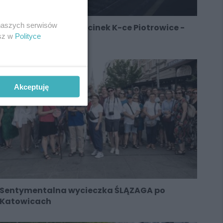
 naszych serwisów
PKP zabiera się za odcinek K-ce Piotrowice -
esz w
Polityce
Tychy
Akceptuję
Sentymentalna wycieczka ŚLĄZAGA po
Katowicach