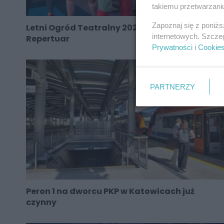
takiemu przetwarzaniu
Zapoznaj się z poniż
Letni Ogród Teatralny 2025 w Katowicach.
internetowych. Szcze
Repertuar
Prywatności
i
Cookie
PARTNERZY
Peron 1 na dworcu PKP w Katowicach już
czynny