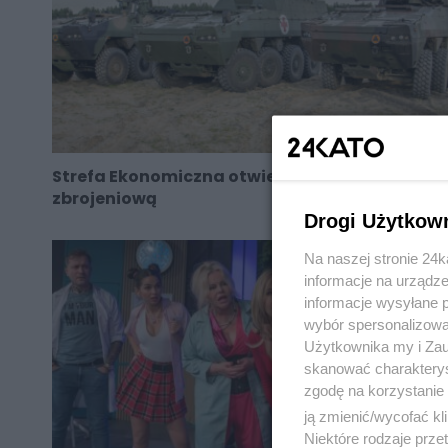
Strefa Ekonomiczna otwiera się na branżę
zbrojeniową
Drogi Użytkow
Na naszej stronie 24
informacje na urządze
informacje wysyłane 
wybór spersonalizowan
Użytkownika my i Zau
skanować charakterys
zgodę na korzystanie 
ją zmienić/wycofać kl
Niektóre rodzaje prz