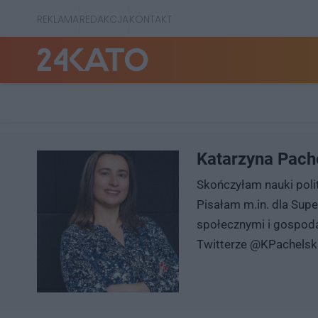
REKLAMA
REDAKCJA
KONTAKT
Katarzyna Pach
Skończyłam nauki polit
Pisałam m.in. dla Sup
społecznymi i gospoda
Twitterze @KPachelsk