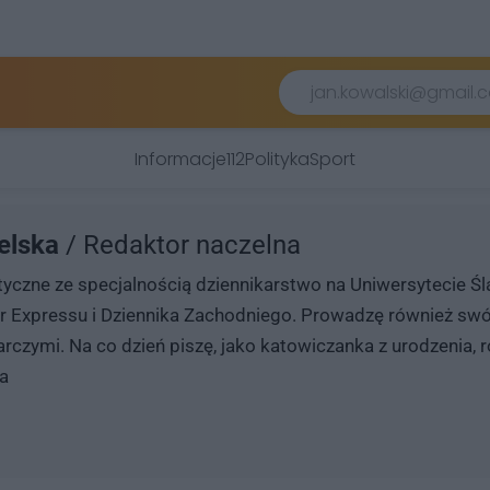
Informacje
112
Polityka
Sport
elska
/ Redaktor naczelna
yczne ze specjalnością dziennikarstwo na Uniwersytecie Ślą
er Expressu i Dziennika Zachodniego. Prowadzę również swój
rczymi. Na co dzień piszę, jako katowiczanka z urodzenia, 
a