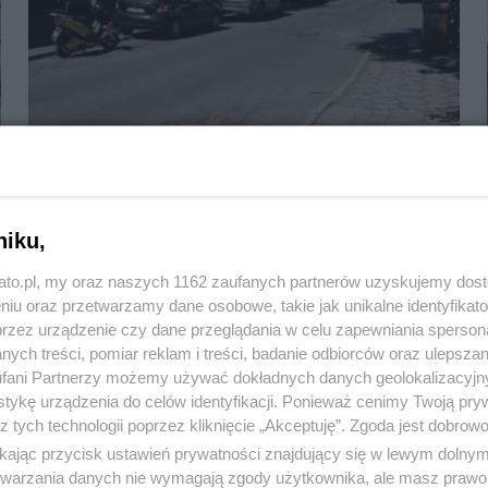
Ulica Bratków w śródmieściu będzie miała
nową nawierzchnię
niku,
kato.pl, my oraz naszych 1162 zaufanych partnerów uzyskujemy dos
niu oraz przetwarzamy dane osobowe, takie jak unikalne identyfikat
przez urządzenie czy dane przeglądania w celu zapewniania sperson
ych treści, pomiar reklam i treści, badanie odbiorców oraz ulepszan
fani Partnerzy możemy używać dokładnych danych geolokalizacyjn
tykę urządzenia do celów identyfikacji. Ponieważ cenimy Twoją pry
z tych technologii poprzez kliknięcie „Akceptuję”. Zgoda jest dobro
ikając przycisk ustawień prywatności znajdujący się w lewym dolny
etwarzania danych nie wymagają zgody użytkownika, ale masz prawo 