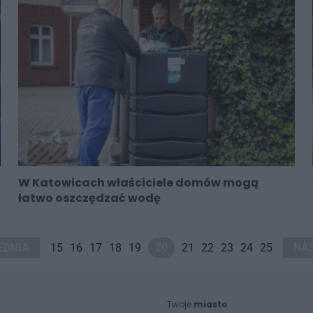
W Katowicach właściciele domów mogą
łatwo oszczędzać wodę
EDNIA
15
16
17
18
19
20
21
22
23
24
25
NA
Twoje
miasto