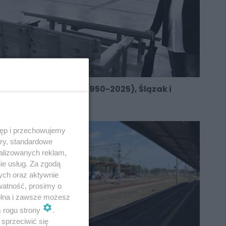
Zmarł Johann Bros (1950-2025), Ślązak i
rewitalizator
tęp i przechowujemy
ory, standardowe
alizowanych reklam,
ie usług. Za zgodą
ych oraz aktywnie
watność, prosimy o
wolna i zawsze możesz
m rogu strony
.
sprzeciwić się