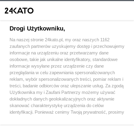
Drogi Użytkowniku,
Na naszej stronie 24kato.pl, my oraz naszych 1162
Wydawca mediów
lokalnych
zaufanych partnerów uzyskujemy dostęp i przechowujemy
informacje na urządzeniu oraz przetwarzamy dane
osobowe, takie jak unikalne identyfikatory, standardowe
informacje wysyłane przez urządzenie czy dane
przeglądania w celu zapewniania spersonalizowanych
reklam, wybór spersonalizowanych treści, pomiar reklam i
Nie zapomnij
treści, badanie odbiorców oraz ulepszanie usług. Za zgodą
zapoznać się z:
polityką prywatności
regulamin korzystania z portali
Użytkownika my i Zaufani Partnerzy możemy używać
Twoje
miasto
Skontakuj się
z nami
dokładnych danych geolokalizacyjnych oraz aktywnie
Piekary Śląskie
Kontakt
skanować charakterystykę urządzenia do celów
Chorzów
Wydawca
identyfikacji. Ponieważ cenimy Twoją prywatność, prosimy
Tarnowskie Góry
Redakcja
Ruda Śląska
Newsletter
o zgodę na korzystanie z tych technologii poprzez
Świętochłowice
Reklama
kliknięcie „Akceptuję”. Zgoda jest dobrowolna i zawsze
Tychy
możesz ją zmienić/wycofać klikając przycisk ustawień
Bytom