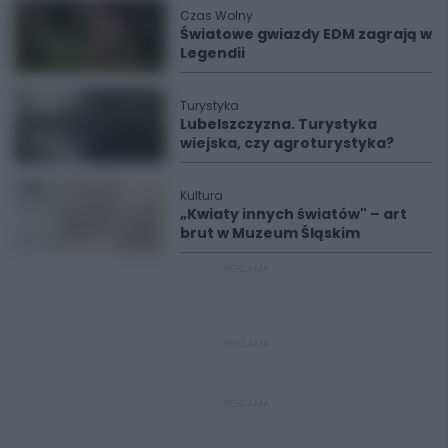
Czas Wolny
Światowe gwiazdy EDM zagrają w
Legendii
Turystyka
Lubelszczyzna. Turystyka
wiejska, czy agroturystyka?
Kultura
„Kwiaty innych światów" – art
brut w Muzeum Śląskim
REKLAMA
REKLAMA
REKLAMA