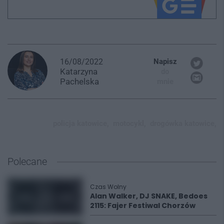
16/08/2022
Napisz
Katarzyna
do
Pachelska
mnie
policja katowice,
motocykl,
drogówka katowice,
Polecane
Czas Wolny
Alan Walker, DJ SNAKE, Bedoes
2115: Fajer Festiwal Chorzów