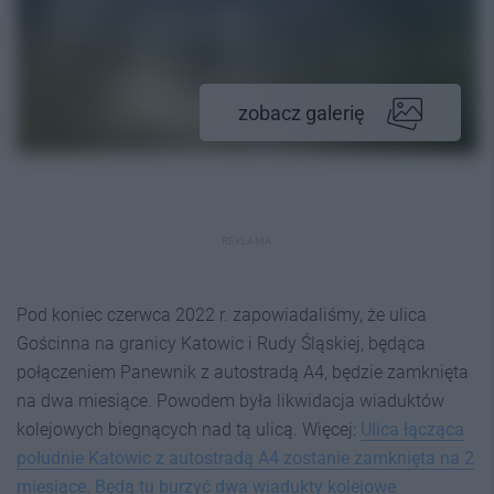
zobacz galerię
REKLAMA
Pod koniec czerwca 2022 r. zapowiadaliśmy, że ulica
Gościnna na granicy Katowic i Rudy Śląskiej, będąca
połączeniem Panewnik z autostradą A4, będzie zamknięta
na dwa miesiące. Powodem była likwidacja wiaduktów
kolejowych biegnących nad tą ulicą. Więcej:
Ulica łącząca
południe Katowic z autostradą A4 zostanie zamknięta na 2
miesiące. Będą tu burzyć dwa wiadukty kolejowe