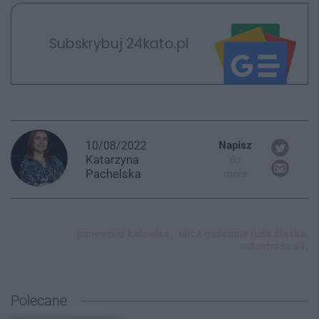
Subskrybuj 24kato.pl
10/08/2022
Napisz
Katarzyna
do
Pachelska
mnie
panewniki katowice,
ulica gościnna ruda śląska,
autostrada a4,
Polecane