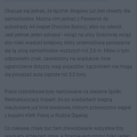
Okazuje się jednak, że łącznik drogowy już jest otwarty dla
samochodów. Można nim jechać z Panewnik do
autostrady A4 (węzeł Chorzów Batory), albo na odwrót.
Jest jednak jeden szkopuł - wciąż na ulicy Gościnnej wciąż
stoi niski wiadukt kolejowy, który uniemożliwia poruszanie
się tą ulicą samochodów wyższych niż 2,6 m. Mówi o tym
odpowiedni znak, zawieszony na wiadukcie. Inne
ograniczenie dotyczy wagi pojazdów. Łącznikiem nie mogą
się poruszać auta cięższe niż 3,5 tony.
Prace rozbiórkowe były realizowane na zlecenie Spółki
Restrukturyzacji Kopalń, bo po wiaduktach biegną
nieużywane już linie towarowe, którymi przewożono węgiel
z kopalni KWK Pokój w Rudzie Śląskiej.
Co ciekawe, miały być tam zlikwidowane wszystkie trzy
wiadukty, które tam stoją, a finalnie wyburzono tylko jeden,