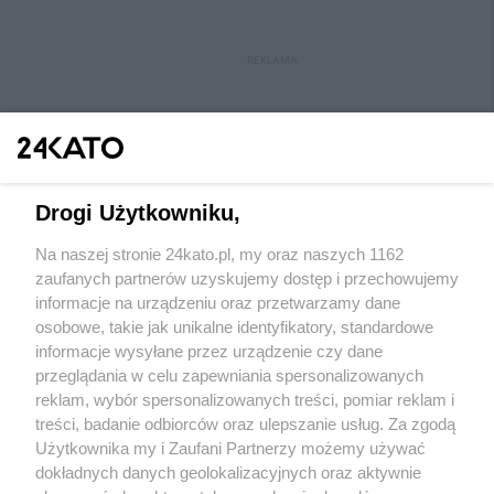
REKLAMA
Drogi Użytkowniku,
Na naszej stronie 24kato.pl, my oraz naszych 1162
Wydawca mediów
lokalnych
zaufanych partnerów uzyskujemy dostęp i przechowujemy
informacje na urządzeniu oraz przetwarzamy dane
osobowe, takie jak unikalne identyfikatory, standardowe
informacje wysyłane przez urządzenie czy dane
przeglądania w celu zapewniania spersonalizowanych
reklam, wybór spersonalizowanych treści, pomiar reklam i
Nie zapomnij
treści, badanie odbiorców oraz ulepszanie usług. Za zgodą
zapoznać się z:
polityką prywatności
regulamin korzystania z portali
Użytkownika my i Zaufani Partnerzy możemy używać
Twoje
miasto
Skontakuj się
z nami
dokładnych danych geolokalizacyjnych oraz aktywnie
Piekary Śląskie
Kontakt