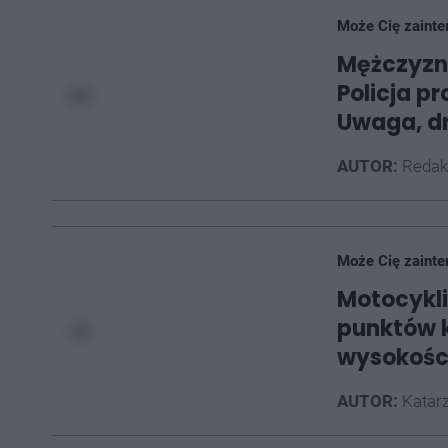
Może Cię zainte
Mężczyzna
Policja pr
Uwaga, dr
AUTOR:
Redak
Może Cię zainte
Motocykli
punktów 
wysokości
AUTOR:
Katarz