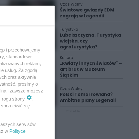
Czas Wolny
Światowe gwiazdy EDM
zagrają w Legendii
Turystyka
Lubelszczyzna. Turystyka
wiejska, czy
agroturystyka?
tęp i przechowujemy
ory, standardowe
Kultura
„Kwiaty innych światów" –
alizowanych reklam,
art brut w Muzeum
ie usług. Za zgodą
Śląskim
ych oraz aktywnie
watność, prosimy o
Czas Wolny
wolna i zawsze możesz
Polski Tomorrowland?
m rogu strony
.
Ambitne plany Legendii
sprzeciwić się
REKLAMA
 naszych serwisów
esz w
Polityce