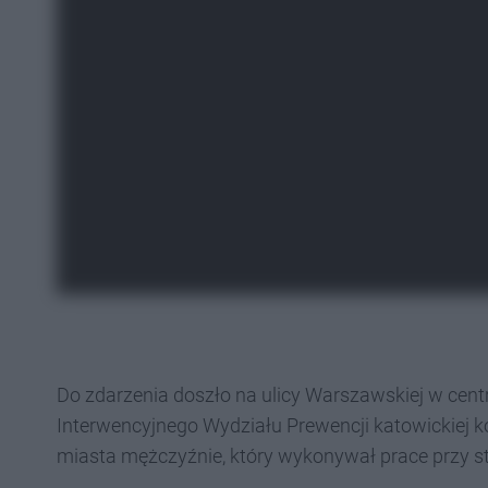
Do zdarzenia doszło na ulicy Warszawskiej w centr
Interwencyjnego Wydziału Prewencji katowickiej 
miasta mężczyźnie, który wykonywał prace przy st