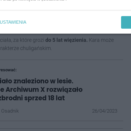
USTAWIENIA
ała, za które grozi
do 5 lat więzienia.
Kara może
rakterze chuligańskim.
resować:
ało znaleziono w lesie.
e Archiwum X rozwiązało
brodni sprzed 18 lat
 Osadnik
26/04/2023