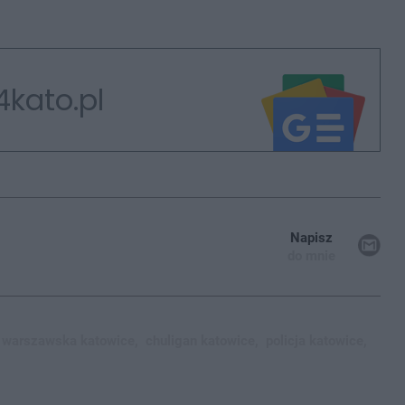
4kato.pl
Napisz
do mnie
warszawska katowice,
chuligan katowice,
policja katowice,