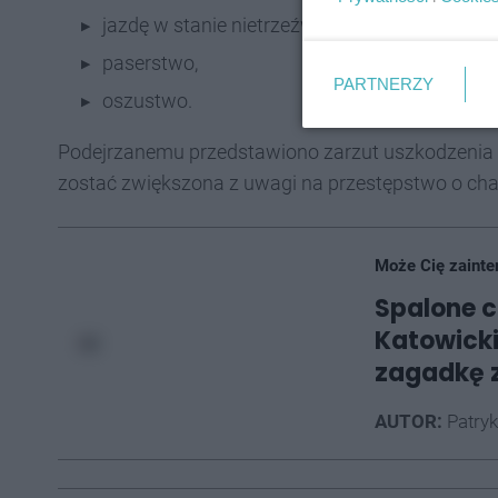
jazdę w stanie nietrzeźwości,
paserstwo,
PARTNERZY
oszustwo.
Podejrzanemu przedstawiono zarzut uszkodzenia ci
zostać zwiększona z uwagi na przestępstwo o cha
Może Cię zainte
Spalone ci
Katowicki
zagadkę z
AUTOR:
Patryk