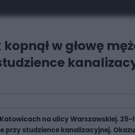
k kopnął w głowę mę
studzience kanalizac
w Katowicach na ulicy Warszawskiej. 25
 przy studzience kanalizacyjnej. Okazuj