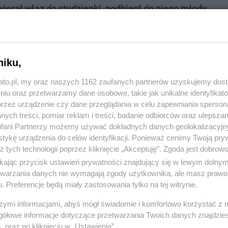
wierał właz do studzienki, podbiegł do niego młody
kł z miejsca zdarzenia.
Policjanci natychmiast
 i ruszyli na poszukiwania sprawcy. Pokrzywdzony
niku,
ał się nim 25-le
tni mieszkaniec Katowic
. Został on
kato.pl, my oraz naszych 1162 zaufanych partnerów uzyskujemy dos
niu oraz przetwarzamy dane osobowe, takie jak unikalne identyfikat
ści wskazało, że miał
2,22 promila alkoholu
w
przez urządzenie czy dane przeglądania w celu zapewniania sperson
ych treści, pomiar reklam i treści, badanie odbiorców oraz ulepszan
fani Partnerzy możemy używać dokładnych danych geolokalizacyjn
tą przeszłość kryminalną. Wcześniej był
tykę urządzenia do celów identyfikacji. Ponieważ cenimy Twoją pry
z tych technologii poprzez kliknięcie „Akceptuję”. Zgoda jest dobro
ikając przycisk ustawień prywatności znajdujący się w lewym dolny
etwarzania danych nie wymagają zgody użytkownika, ale masz prawo 
. Preferencje będą miały zastosowania tylko na tej witrynie.
szymi informacjami, abyś mógł świadomie i komfortowo korzystać z
gółowe informacje dotyczące przetwarzania Twoich danych znajdzi
s
. oraz po kliknięciu w „Ustawienia”.