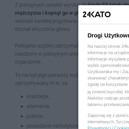
Z policyjnych ustaleń wynika, że
kiedy 52-latek ot
mężczyzna i kopnął go w głowę, a następnie ucie
wezwali karetkę pogotowia do rannego mężczyzny
doznał stłuczenia głowy.
Drogi Użytkow
Policjanci szybko zatrzymali sprawcę pobicia. Okaz
Na naszej stronie 24
informacje na urządze
osadzony w policyjnym areszcie. Badania trzeźwo
informacje wysyłane 
organizmie.
wybór spersonalizowan
Użytkownika my i Zau
To nie był jego pierwszy wybryk. 25-latek ma boga
skanować charakterys
zatrzymywany m.in. za
zgodę na korzystanie 
ją zmienić/wycofać kl
kradzieże,
Niektóre rodzaje prz
takiemu przetwarzaniu
włamania,
Zapoznaj się z poniż
pobicie,
internetowych. Szcze
posiadanie narkotyków,
Prywatności
i
Cookie