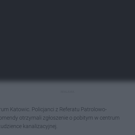
REKLAMA
um Katowic. Policjanci z Referatu Patrolowo-
komendy otrzymali zgłoszenie o pobitym w centrum
udzience kanalizacyjnej.