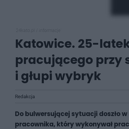
24kato.pl
/
informacje
Katowice. 25-late
pracującego przy 
i głupi wybryk
Redakcja
Do bulwersującej sytuacji doszło 
pracownika, który wykonywał prace