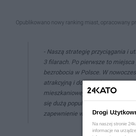
Opublikowano nowy ranking miast, opracowany prz
- Naszą strategię przyciągania i
3 filarach. Po pierwsze to miejsc
bezrobocia w Polsce. W nowoczes
atrakcyjną i dobrze płatną pracę. D
mieszkaniowej – m.in. poprzez dz
się dużą popularnością programu „
Drogi Użytkow
zapewnienie wysokiej jakości życi
Na naszej stronie 24
informacje na urządze