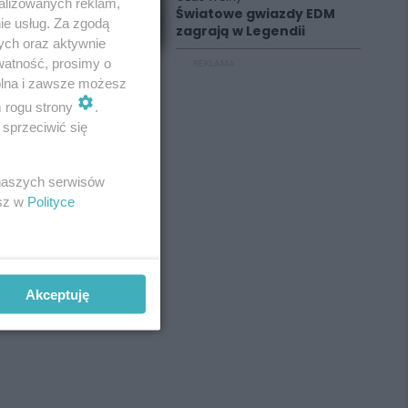
alizowanych reklam,
Światowe gwiazdy EDM
ie usług. Za zgodą
zagrają w Legendii
ych oraz aktywnie
watność, prosimy o
REKLAMA
wolna i zawsze możesz
m rogu strony
.
sprzeciwić się
 naszych serwisów
esz w
Polityce
Akceptuję