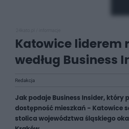
24kato.pl
/
informacje
Katowice liderem 
według Business I
Redakcja
Jak podaje Business Insider, który
dostępność mieszkań - Katowice są
stolica województwa śląskiego okaz
Kraków.