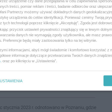
przez urządzenie czy dane przeglądania w celu zapewniania sperson
ące:
ych treści, pomiar reklam i treści, badanie odbiorców oraz ulepszan
fani Partnerzy możemy używać dokładnych danych geolokalizacyjn
tykę urządzenia do celów identyfikacji. Ponieważ cenimy Twoją pry
z tych technologii poprzez kliknięcie „Akceptuję”. Zgoda jest dobro
ikając przycisk ustawień prywatności znajdujący się w lewym dolny
etwarzania danych nie wymagają zgody użytkownika, ale masz prawo 
. Preferencje będą miały zastosowania tylko na tej witrynie.
szymi informacjami, abyś mógł świadomie i komfortowo korzystać z
gółowe informacje dotyczące przetwarzania Twoich danych znajdzi
wie danych za styczeń 2023 r. Redakcja bazowała na
s
. oraz po kliknięciu w „Ustawienia”.
ależy do najniższych w
USTAWIENIA
ec stycznia 2023 r. odnotowano w Poznaniu, gdzie