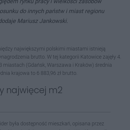
zględem rynku pracy i wielkości zasobów
sunku do innych państw i miast regionu
dodaje Mariusz Jankowski.
między największymi polskimi miastami istnieją
agrodzenia brutto. W tej kategorii Katowice zajęły 4.
w 3 miastach (Gdańsk, Warszawa i Kraków) średnia
dnia krajowa to 6 883,96 zł brutto.
y najwięcej m2
der była dostępność mieszkań, opisana przez