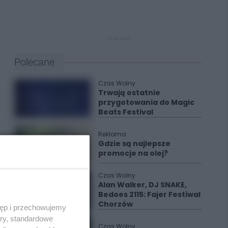
REKLAMA
Polecane
Czas Wolny
Trwają ostatnie
przygotowania do Magic
Beats Festival
Reklama
Gdzie są najlepsze
promocje na olej?
Czas Wolny
Alan Walker, DJ SNAKE,
Bedoes 2115: Fajer Festiwal
Chorzów
tęp i przechowujemy
ory, standardowe
Czas Wolny