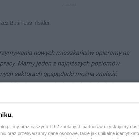
REKLAMA
ez Business Insider.
 utrzymywania nowych mieszkańców opieramy na
a pracy. Mamy jeden z najniższych poziomów
nych sektorach gospodarki można znaleźć
rugi filar to zapewnienie atrakcyjnej oferty
iałania Katowickiego TBS czy też cieszącego
Mieszkanie za remont”. Trzeci filar to
niku,
a – wylicza Marcin Krupa, prezydent Katowic.
kato.pl, my oraz naszych 1162 zaufanych partnerów uzyskujemy dos
niu oraz przetwarzamy dane osobowe, takie jak unikalne identyfikat