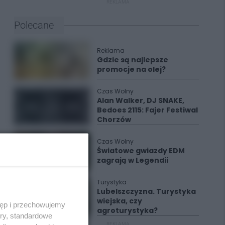
REKLAMA
Polecane
Reklama
Gdzie są najlepsze
promocje na olej?
Czas Wolny
Alan Walker, DJ SNAKE,
Bedoes 2115: Fajer Festiwal
Chorzów
Czas Wolny
Światowe gwiazdy EDM
zagrają w Legendii
Turystyka
Lubelszczyzna. Turystyka
wiejska, czy
tęp i przechowujemy
agroturystyka?
ory, standardowe
REKLAMA