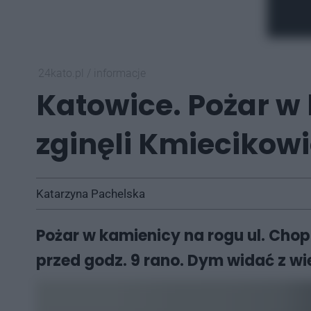
24kato.pl
/
informacje
Katowice. Pożar w 
zginęli Kmiecikow
Katarzyna Pachelska
Pożar w kamienicy na rogu ul. Chopi
przed godz. 9 rano. Dym widać z wi