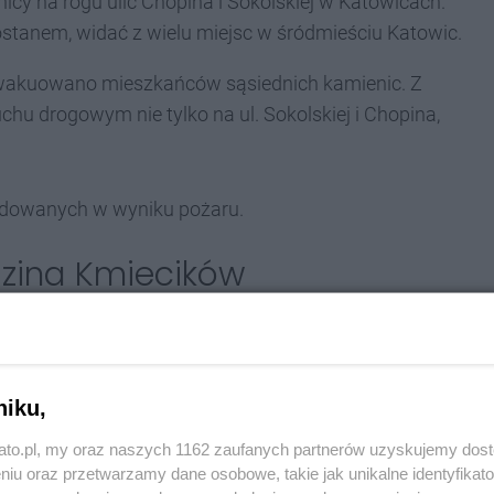
icy na rogu ulic Chopina i Sokolskiej w Katowicach.
stanem, widać z wielu miejsc w śródmieściu Katowic.
 Ewakuowano mieszkańców sąsiednich kamienic. Z
chu drogowym nie tylko na ul. Sokolskiej i Chopina,
kodowanych w wyniku pożaru.
dzina Kmiecików
ybuchu gazu. To kamienica, która od lat straszy w
. Chopina.
23 października 2014 roku
wydarzyła się
niku,
 kamienicy celowo rozkręcił elementy instalacji
rowadził do wybuchu gazu. Był on tak potężny, że
kato.pl, my oraz naszych 1162 zaufanych partnerów uzyskujemy dos
ina i poważnie uszkodził sąsiedni budynek przy
niu oraz przetwarzamy dane osobowe, takie jak unikalne identyfikat