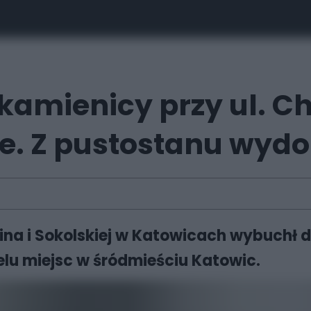
kamienicy przy ul. Ch
ie. Z pustostanu wyd
na i Sokolskiej w Katowicach wybuchł dzi
elu miejsc w śródmieściu Katowic.