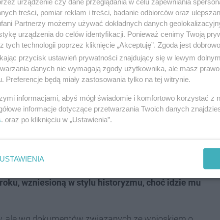
przez urządzenie czy dane przeglądania w celu zapewniania sperson
wo dziennikarzy Brygida Frosztęga-Kmiecik,
ych treści, pomiar reklam i treści, badanie odbiorców oraz ulepszan
kilku dniach w szpitalu zmarł, nie odzyskując
fani Partnerzy możemy używać dokładnych danych geolokalizacyjn
ł się do tej tragedii. Prawdopodobnie sprawca
tykę urządzenia do celów identyfikacji. Ponieważ cenimy Twoją pry
iami, które miały doprowadzić go do widma rychłej
z tych technologii poprzez kliknięcie „Akceptuję”. Zgoda jest dobro
ikając przycisk ustawień prywatności znajdujący się w lewym dolny
etwarzania danych nie wymagają zgody użytkownika, ale masz prawo 
. Preferencje będą miały zastosowania tylko na tej witrynie.
gu Chopina i Sokolskiej?
szymi informacjami, abyś mógł świadomie i komfortowo korzystać z
gółowe informacje dotyczące przetwarzania Twoich danych znajdzi
 jedynie płotem od strony ul. Chopina.
s
. oraz po kliknięciu w „Ustawienia”.
sta do prywatnych, w końcu kupił ją krakowski
znany z takich inwestycji mieszkaniowych jak osiedla
USTAWIENIA
roku, wzniesioną w stylu historyzmu, choć idzie mu
ów, ale wg dokumentów związanych ze wnioskiem o