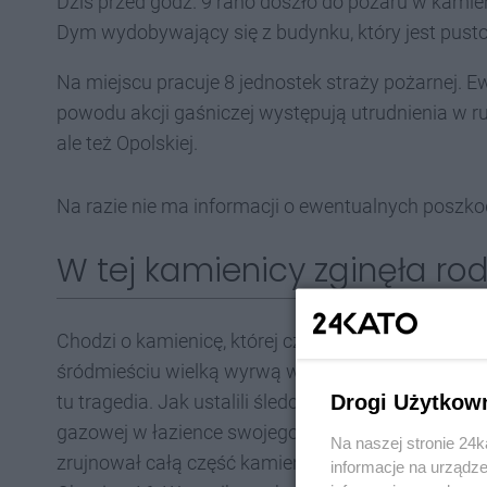
Dziś przed godz. 9 rano doszło do pożaru w kamien
Dym wydobywający się z budynku, który jest pusto
Na miejscu pracuje 8 jednostek straży pożarnej.
powodu akcji gaśniczej występują utrudnienia w ru
ale też Opolskiej.
Na razie nie ma informacji o ewentualnych posz
W tej kamienicy zginęła ro
Chodzi o kamienicę, której część zawaliła się po w
śródmieściu wielką wyrwą w zwartej zabudowie ul
Drogi Użytkow
tu tragedia. Jak ustalili śledczy, jeden z lokatorów
gazowej w łazience swojego mieszkania, czym dop
Na naszej stronie 24
zrujnował całą część kamienicy od strony ul. Chop
informacje na urządze