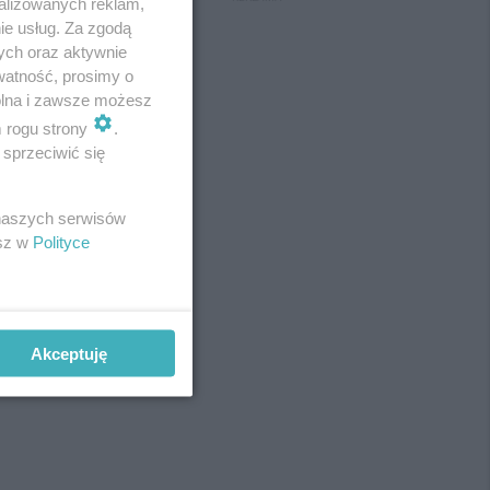
alizowanych reklam,
ie usług. Za zgodą
ych oraz aktywnie
watność, prosimy o
wolna i zawsze możesz
m rogu strony
.
sprzeciwić się
 naszych serwisów
esz w
Polityce
Akceptuję