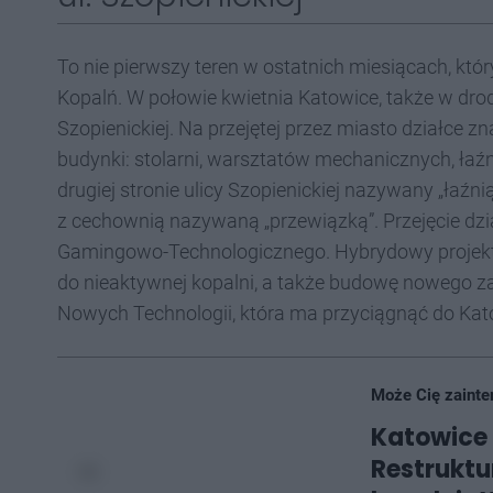
To nie pierwszy teren w ostatnich miesiącach, któ
Kopalń. W połowie kwietnia Katowice, także w drod
Szopienickiej. Na przejętej przez miasto działce z
budynki: stolarni, warsztatów mechanicznych, łaź
drugiej stronie ulicy Szopienickiej nazywany „łaź
z cechownią nazywaną „przewiązką”. Przejęcie dzi
Gamingowo-Technologicznego. Hybrydowy projek
do nieaktywnej kopalni, a także budowę nowego zap
Nowych Technologii, która ma przyciągnąć do Kato
Może Cię zainte
Katowice 
Restruktu