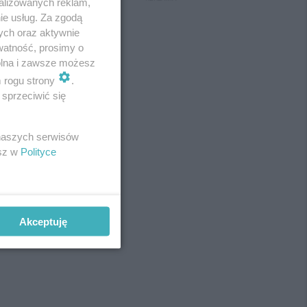
alizowanych reklam,
ie usług. Za zgodą
ych oraz aktywnie
watność, prosimy o
wolna i zawsze możesz
m rogu strony
.
sprzeciwić się
 naszych serwisów
esz w
Polityce
Akceptuję