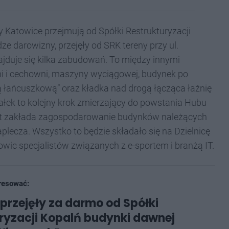
ry Katowice przejmują od Spółki Restrukturyzacji
ze darowizny, przejęły od SRK tereny przy ul.
najduje się kilka zabudowań. To między innymi
ni i cechowni, maszyny wyciągowej, budynek po
nią łańcuszkową” oraz kładka nad drogą łącząca łaźnię
ałek to kolejny krok zmierzający do powstania Hubu
t zakłada zagospodarowanie budynków należących
lecza. Wszystko to będzie składało się na Dzielnicę
wic specjalistów związanych z e-sportem i branżą IT.
resować:
przejęły za darmo od Spółki
ryzacji Kopalń budynki dawnej