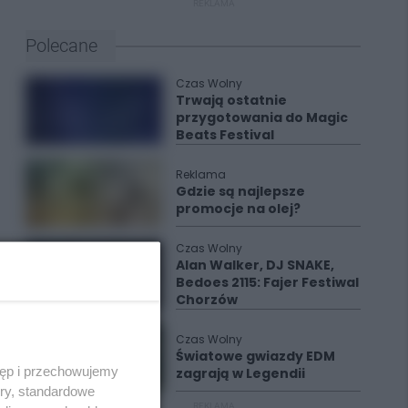
REKLAMA
Polecane
Czas Wolny
Trwają ostatnie
przygotowania do Magic
Beats Festival
Reklama
Gdzie są najlepsze
promocje na olej?
Czas Wolny
Alan Walker, DJ SNAKE,
Bedoes 2115: Fajer Festiwal
Chorzów
Czas Wolny
Światowe gwiazdy EDM
tęp i przechowujemy
zagrają w Legendii
ory, standardowe
REKLAMA