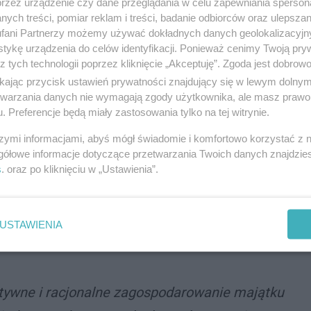
przez urządzenie czy dane przeglądania w celu zapewniania sperson
 nie zmieni on swojego przeznaczenia.
ych treści, pomiar reklam i treści, badanie odbiorców oraz ulepszan
wadzić na tym obszarze spójne działania
fani Partnerzy możemy używać dokładnych danych geolokalizacyjn
tykę urządzenia do celów identyfikacji. Ponieważ cenimy Twoją pry
zy też w razie potrzeby inwestycje związane z
z tych technologii poprzez kliknięcie „Akceptuję”. Zgoda jest dobro
, prezydent Katowic.
ikając przycisk ustawień prywatności znajdujący się w lewym dolny
etwarzania danych nie wymagają zgody użytkownika, ale masz prawo 
. Preferencje będą miały zastosowania tylko na tej witrynie.
szymi informacjami, abyś mógł świadomie i komfortowo korzystać z
odpłatnie, w trybie art. 23 ustawy o
gółowe informacje dotyczące przetwarzania Twoich danych znajdzi
st z przeznaczeniem na cele związane z realizacją
s
. oraz po kliknięciu w „Ustawienia”.
sprawy ładu przestrzennego, gospodarki
raz gospodarki wodnej oraz kultury fizycznej i
 sportowych.
USTAWIENIA
ektywne i racjonalne zagospodarowanie majątku