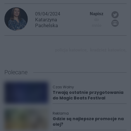
09/04/2024
Napisz
Katarzyna
do
Pachelska
mnie
policja katowice,
kradzież katowice,
Polecane
Czas Wolny
Trwają ostatnie przygotowania
do Magic Beats Festival
Reklama
Gdzie są najlepsze promocje na
olej?