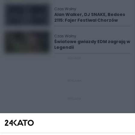
Czas Wolny
Alan Walker, DJ SNAKE, Bedoes
2115: Fajer Festiwal Chorzów
Czas Wolny
Światowe gwiazdy EDM zagrają w
Legendii
REKLAMA
REKLAMA
REKLAMA