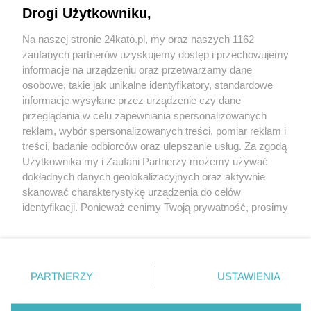
Drogi Użytkowniku,
Na naszej stronie 24kato.pl, my oraz naszych 1162
Wydawca mediów
lokalnych
zaufanych partnerów uzyskujemy dostęp i przechowujemy
informacje na urządzeniu oraz przetwarzamy dane
osobowe, takie jak unikalne identyfikatory, standardowe
informacje wysyłane przez urządzenie czy dane
przeglądania w celu zapewniania spersonalizowanych
reklam, wybór spersonalizowanych treści, pomiar reklam i
Nie zapomnij
treści, badanie odbiorców oraz ulepszanie usług. Za zgodą
zapoznać się z:
polityką prywatności
regulamin korzystania z portali
Użytkownika my i Zaufani Partnerzy możemy używać
Twoje
miasto
Skontakuj się
z nami
dokładnych danych geolokalizacyjnych oraz aktywnie
Piekary Śląskie
Kontakt
skanować charakterystykę urządzenia do celów
Chorzów
Wydawca
identyfikacji. Ponieważ cenimy Twoją prywatność, prosimy
Tarnowskie Góry
Redakcja
Ruda Śląska
Newsletter
o zgodę na korzystanie z tych technologii poprzez
Świętochłowice
Reklama
kliknięcie „Akceptuję”. Zgoda jest dobrowolna i zawsze
Tychy
możesz ją zmienić/wycofać klikając przycisk ustawień
Bytom
Katowice
prywatności znajdujący się w lewym dolnym rogu strony
PARTNERZY
USTAWIENIA
Gliwice
. Niektóre rodzaje przetwarzania danych nie wymagają
Zabrze
Zagłębie
zgody użytkownika, ale masz prawo sprzeciwić się