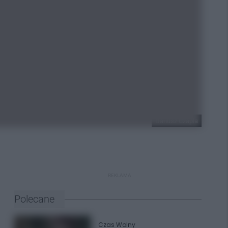
Dariusz Czapla
REKLAMA
Polecane
Czas Wolny