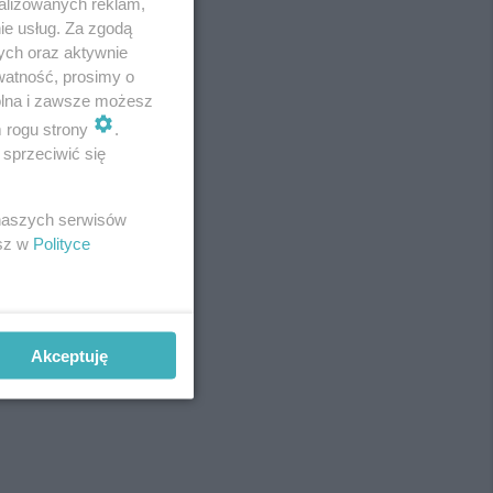
alizowanych reklam,
ie usług. Za zgodą
ych oraz aktywnie
watność, prosimy o
wolna i zawsze możesz
m rogu strony
.
sprzeciwić się
 naszych serwisów
esz w
Polityce
Akceptuję