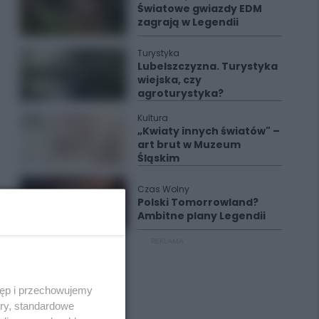
Światowe gwiazdy EDM
zagrają w Legendii
Turystyka
Lubelszczyzna. Turystyka
wiejska, czy
agroturystyka?
Kultura
„Kwiaty innych światów" –
art brut w Muzeum
Śląskim
Czas Wolny
Polski Tomorrowland?
Ambitne plany Legendii
REKLAMA
tęp i przechowujemy
ory, standardowe