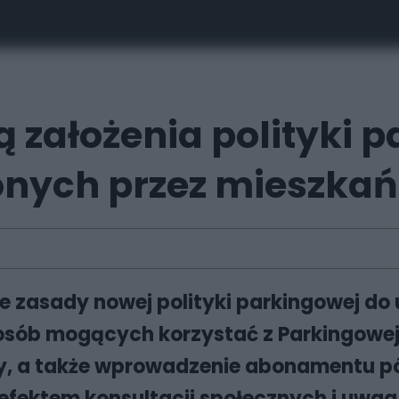
 założenia polityki p
onych przez mieszka
 zasady nowej polityki parkingowej do
osób mogących korzystać z Parkingowej
y, a także wprowadzenie abonamentu pół
ektem konsultacji społecznych i uwag