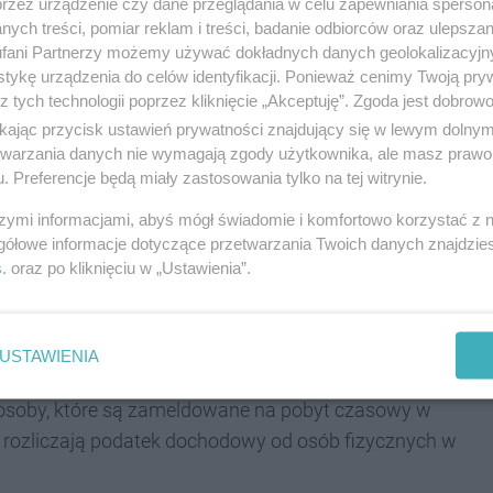
przez urządzenie czy dane przeglądania w celu zapewniania sperson
ymania Parkingowej Karty Mieszkańca przez
ych treści, pomiar reklam i treści, badanie odbiorców oraz ulepszan
owy w Katowicach w granicach Śródmiejskiej
fani Partnerzy możemy używać dokładnych danych geolokalizacyjn
tykę urządzenia do celów identyfikacji. Ponieważ cenimy Twoją pry
refy Płatnego Parkowania oraz rozliczające
z tych technologii poprzez kliknięcie „Akceptuję”. Zgoda jest dobro
nych w Katowicach, przy czym oba te czynniki
ikając przycisk ustawień prywatności znajdujący się w lewym dolny
etwarzania danych nie wymagają zgody użytkownika, ale masz prawo 
 Bogumił Sobula, wiceprezydent Katowic.
. Preferencje będą miały zastosowania tylko na tej witrynie.
szymi informacjami, abyś mógł świadomie i komfortowo korzystać z
gółowe informacje dotyczące przetwarzania Twoich danych znajdzi
znaczenia. Śródmiejska Strefa Płatnego Parkowania
s
. oraz po kliknięciu w „Ustawienia”.
owania „Strefą B”. Oprócz tego wśród
USTAWIENIA
trzymania Parkingowej Katy Mieszkańca (PKM).
 osoby, które są zameldowane na pobyt czasowy w
rozliczają podatek dochodowy od osób fizycznych w