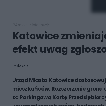
24kato.pl
/
informacje
Katowice zmieniają
efekt uwag zgłosz
Redakcja
Urząd Miasta Katowice dostosowuje
mieszkańców. Rozszerzenie grona 
za Parkingową Kartę Przedsiębiorc
wprowadzonych zmian, będących ef