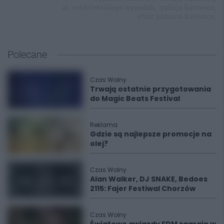
al. roździeńskiego wypadek,
policja katowice,
straż pożarna katowice,
Polecane
Czas Wolny
Trwają ostatnie przygotowania
do Magic Beats Festival
Reklama
Gdzie są najlepsze promocje na
olej?
Czas Wolny
Alan Walker, DJ SNAKE, Bedoes
2115: Fajer Festiwal Chorzów
Czas Wolny