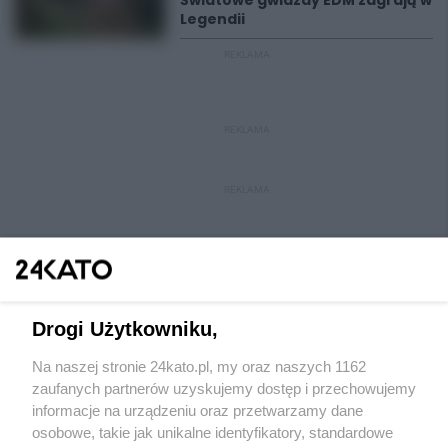
Światowe gwiazdy EDM zagrają w
Legendii
REKLAMA
REKLAMA
REKLAMA
Drogi Użytkowniku,
Na naszej stronie 24kato.pl, my oraz naszych 1162
Wydawca mediów
lokalnych
zaufanych partnerów uzyskujemy dostęp i przechowujemy
informacje na urządzeniu oraz przetwarzamy dane
osobowe, takie jak unikalne identyfikatory, standardowe