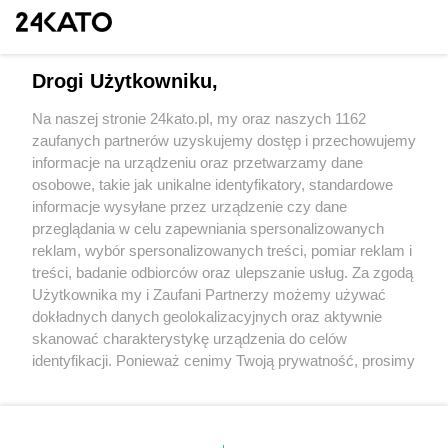
Drogi Użytkowniku,
Na naszej stronie 24kato.pl, my oraz naszych 1162
Wydawca mediów
lokalnych
zaufanych partnerów uzyskujemy dostęp i przechowujemy
informacje na urządzeniu oraz przetwarzamy dane
osobowe, takie jak unikalne identyfikatory, standardowe
informacje wysyłane przez urządzenie czy dane
przeglądania w celu zapewniania spersonalizowanych
reklam, wybór spersonalizowanych treści, pomiar reklam i
Nie zapomnij
treści, badanie odbiorców oraz ulepszanie usług. Za zgodą
zapoznać się z:
polityką prywatności
regulamin korzystania z portali
Użytkownika my i Zaufani Partnerzy możemy używać
Twoje
miasto
Skontakuj się
z nami
dokładnych danych geolokalizacyjnych oraz aktywnie
Piekary Śląskie
Kontakt
skanować charakterystykę urządzenia do celów
Chorzów
Wydawca
identyfikacji. Ponieważ cenimy Twoją prywatność, prosimy
Tarnowskie Góry
Redakcja
Ruda Śląska
Newsletter
o zgodę na korzystanie z tych technologii poprzez
Świętochłowice
Reklama
kliknięcie „Akceptuję”. Zgoda jest dobrowolna i zawsze
Tychy
możesz ją zmienić/wycofać klikając przycisk ustawień
Bytom
Katowice