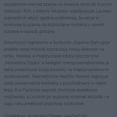
uczestników również szansa na otwarcie drzwi do licznych
instytucji i firm, z którymi Inkubator współpracuje. Laureaci
poprzednich edycji zgodnie podkreślają, że udział w
konkursie to szansa na rozpoczęcie myślenia o swoim
biznesie w sposób globalny.
Dotychczas nagrodzone w konkursie „Kopania Start-upów”
projekty coraz mocniej zaznaczają swoją obecność na
rynku. Maskup w międzyczasie zdobył jeszcze tytuł
„Innowatora Śląska” w kategorii mikroprzedsiębiorstwo, a
także prezentował swoje produkty na międzynarodowych
wydarzeniach. Telemedyczne Healthly również negocjuje
coraz poważniejsze kontrakty z przychodniami w całym
kraju, Eco-Factories nagroda otworzyła dodatkowe
możliwości, a Locatick po wygranej rozwinęli skrzydła i w
ciągu roku zwiększyli przychody trzykrotnie.
Udział w „Kopalni Start-upów” to