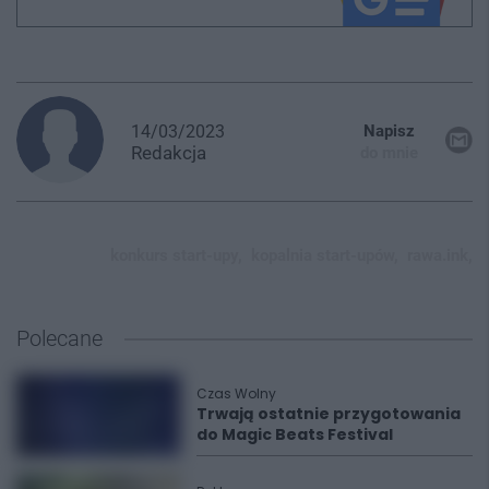
14/03/2023
Napisz
Redakcja
do mnie
konkurs start-upy,
kopalnia start-upów,
rawa.ink,
Polecane
Czas Wolny
Trwają ostatnie przygotowania
do Magic Beats Festival