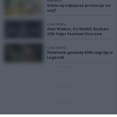
Reklama
Gdzie są najlepsze promocje na
olej?
Czas Wolny
Alan Walker, DJ SNAKE, Bedoes
2115: Fajer Festiwal Chorzów
Czas Wolny
Światowe gwiazdy EDM zagrają w
Legendii
REKLAMA
REKLAMA
REKLAMA