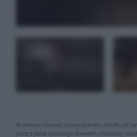
W centrum Katowic z powodzeniem od kilku lat fu
pizzę z pieca opalanego drewnem, makarony, sałatki