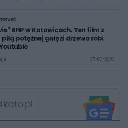
resować:
ie" BHP w Katowicach. Ten film z
 piłą potężnej gałęzi drzewa robi
 Youtubie
cja
27/03/2022
4kato.pl