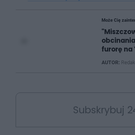
Może Cię zainte
"Miszczow
obcinania
furorę na
AUTOR:
Redak
Subskrybuj 2