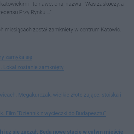
i katowickimi - to nawet ona, nazwa - Was zaskoczy, a
edensu Przy Rynku….".
nich miesiącach został zamknięty w centrum Katowic.
ny zamyka się
. Lokal zostanie zamknięty
ach. Megakurczak, wielkie złote zające, stoiska i
. Film "Dziennik z wycieczki do Budapesztu"
 już się zaczął. Będą nowe stacje w całym mieście