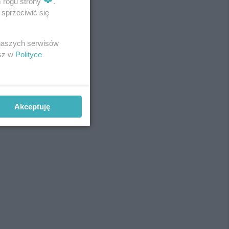
m rogu strony
.
sprzeciwić się
 naszych serwisów
esz w
Polityce
Akceptuję