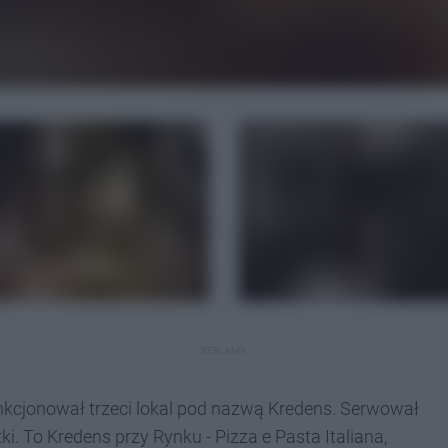
REKLAMA
nkcjonował trzeci lokal pod nazwą Kredens. Serwował
. To Kredens przy Rynku - Pizza e Pasta Italiana,