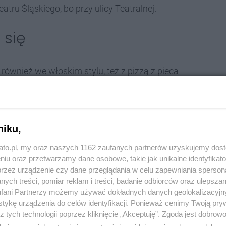
atru Śląskiego, bo przy ulicy Teatralnej.
 się
również we włoskim stylu, też z pizzą z pieca
raz Mały Kredens przy ul. Stanisława. To lokale z
 powstał ponad 20 lat temu!
niku,
iele lokalu ogłosili na Facebooku, że zamykają go.
alności restauracji w Katowicach.
kato.pl, my oraz naszych 1162 zaufanych partnerów uzyskujemy dos
niu oraz przetwarzamy dane osobowe, takie jak unikalne identyfikat
ać musielibyśmy podnieść ceny tak bardzo, ze ilość
przez urządzenie czy dane przeglądania w celu zapewniania sperson
zyłaby nam rewelacyjną reputację, na którą
ych treści, pomiar reklam i treści, badanie odbiorców oraz ulepszan
fani Partnerzy możemy używać dokładnych danych geolokalizacyjn
sakrowałaby nam dobry humor na bardzo długo…
tykę urządzenia do celów identyfikacji. Ponieważ cenimy Twoją pry
resem i z tą nazwą, z uwagi na czynniki zewnętrzne -
z tych technologii poprzez kliknięcie „Akceptuję”. Zgoda jest dobro
problematycznej rzeczywistości charakteryzującej