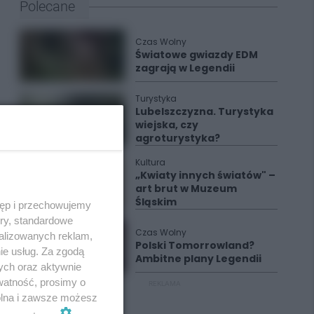
Polecane
Czas Wolny
Światowe gwiazdy EDM
zagrają w Legendii
Turystyka
Lubelszczyzna. Turystyka
wiejska, czy
agroturystyka?
Kultura
„Kwiaty innych światów" –
art brut w Muzeum
Śląskim
tęp i przechowujemy
ory, standardowe
Czas Wolny
alizowanych reklam,
Polski Tomorrowland?
ie usług. Za zgodą
Ambitne plany Legendii
ych oraz aktywnie
watność, prosimy o
REKLAMA
wolna i zawsze możesz