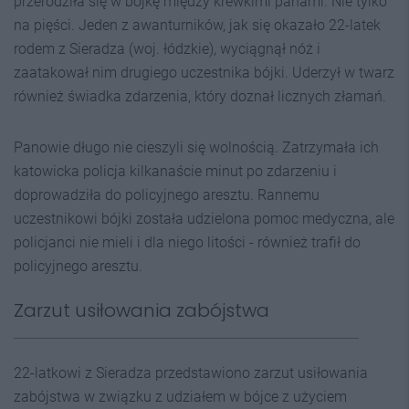
przerodziła się w bójkę między krewkimi panami. Nie tylko
na pięści. Jeden z awanturników, jak się okazało 22-latek
rodem z Sieradza (woj. łódzkie), wyciągnął nóż i
zaatakował nim drugiego uczestnika bójki. Uderzył w twarz
również świadka zdarzenia, który doznał licznych złamań.
Panowie długo nie cieszyli się wolnością. Zatrzymała ich
katowicka policja kilkanaście minut po zdarzeniu i
doprowadziła do policyjnego aresztu. Rannemu
uczestnikowi bójki została udzielona pomoc medyczna, ale
policjanci nie mieli i dla niego litości - również trafił do
policyjnego aresztu.
Zarzut usiłowania zabójstwa
22-latkowi z Sieradza przedstawiono zarzut usiłowania
zabójstwa w związku z udziałem w bójce z użyciem