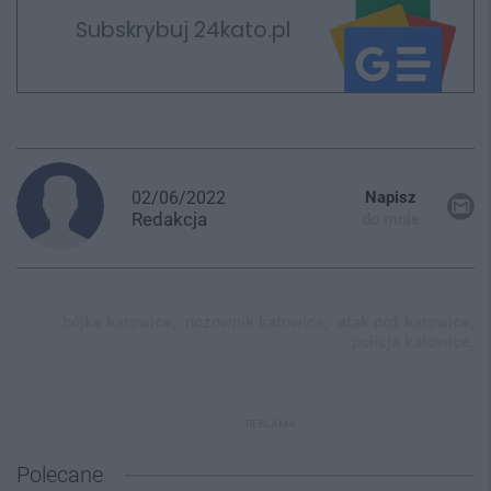
Subskrybuj 24kato.pl
02/06/2022
Napisz
Redakcja
do mnie
bójka katowice,
nożownik katowice,
atak nóź katowice,
policja katowice,
REKLAMA
Polecane