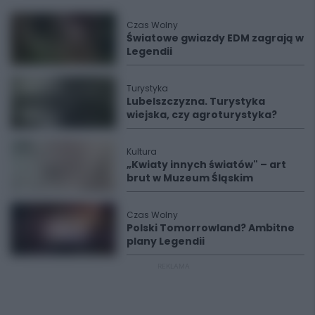
Czas Wolny
Światowe gwiazdy EDM zagrają w
Legendii
Turystyka
Lubelszczyzna. Turystyka
wiejska, czy agroturystyka?
Kultura
„Kwiaty innych światów" – art
brut w Muzeum Śląskim
Czas Wolny
Polski Tomorrowland? Ambitne
plany Legendii
REKLAMA