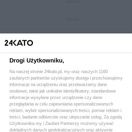
REKLAMA
REKLAMA
Drogi Użytkowniku,
Na naszej stronie 24kato.pl, my oraz naszych 1160
Wydawca mediów
lokalnych
zaufanych partnerów uzyskujemy dostęp i przechowujemy
informacje na urządzeniu oraz przetwarzamy dane
osobowe, takie jak unikalne identyfikatory, standardowe
informacje wysyłane przez urządzenie czy dane
przeglądania w celu zapewniania spersonalizowanych
reklam, wybór spersonalizowanych treści, pomiar reklam i
Nie zapomnij
treści, badanie odbiorców oraz ulepszanie usług. Za zgodą
zapoznać się z:
polityką prywatności
regulamin korzystania z portali
Użytkownika my i Zaufani Partnerzy możemy używać
Twoje
miasto
Skontakuj się
z nami
dokładnych danych geolokalizacyjnych oraz aktywnie