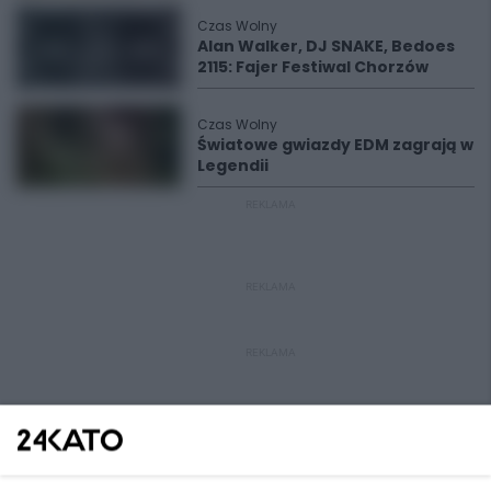
Czas Wolny
Alan Walker, DJ SNAKE, Bedoes
2115: Fajer Festiwal Chorzów
Czas Wolny
Światowe gwiazdy EDM zagrają w
Legendii
REKLAMA
REKLAMA
REKLAMA