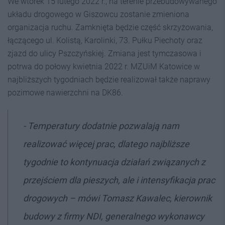
We wtorek 15 lutego 2022 r., na terenie przebudowywanego
układu drogowego w Giszowcu zostanie zmieniona
organizacja ruchu. Zamknięta będzie część skrzyżowania,
łączącego ul. Kolistą, Karolinki, 73. Pułku Piechoty oraz
zjazd do ulicy Pszczyńskiej. Zmiana jest tymczasowa i
potrwa do połowy kwietnia 2022 r. MZUiM Katowice w
najbliższych tygodniach będzie realizował także naprawy
pozimowe nawierzchni na DK86.
-
Temperatury dodatnie pozwalają nam
realizować więcej prac, dlatego najbliższe
tygodnie to kontynuacja działań związanych z
przejściem dla pieszych, ale i intensyfikacja prac
drogowych
– mówi Tomasz Kawalec, kierownik
budowy z firmy NDI, generalnego wykonawcy