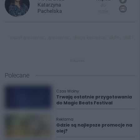
Katarzyna
do
Pachelska
mnie
węzeł giszowiec,
giszowiec,
droga katowice,
dk86,
dk81,
REKLAMA
Polecane
Czas Wolny
Trwają ostatnie przygotowania
do Magic Beats Festival
Reklama
Gdzie są najlepsze promocje na
olej?