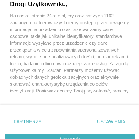
Drogi Użytkowniku,
Na naszej stronie 24kato.pl, my oraz naszych 1162
Wydawca mediów
lokalnych
zaufanych partnerów uzyskujemy dostęp i przechowujemy
informacje na urządzeniu oraz przetwarzamy dane
osobowe, takie jak unikalne identyfikatory, standardowe
informacje wysyłane przez urządzenie czy dane
przeglądania w celu zapewniania spersonalizowanych
reklam, wybór spersonalizowanych treści, pomiar reklam i
Nie zapomnij
treści, badanie odbiorców oraz ulepszanie usług. Za zgodą
zapoznać się z:
polityką prywatności
regulamin korzystania z portali
Użytkownika my i Zaufani Partnerzy możemy używać
Twoje
miasto
Skontakuj się
z nami
dokładnych danych geolokalizacyjnych oraz aktywnie
Piekary Śląskie
Kontakt
skanować charakterystykę urządzenia do celów
Chorzów
Wydawca
identyfikacji. Ponieważ cenimy Twoją prywatność, prosimy
Tarnowskie Góry
Redakcja
Ruda Śląska
Newsletter
o zgodę na korzystanie z tych technologii poprzez
Świętochłowice
Reklama
kliknięcie „Akceptuję”. Zgoda jest dobrowolna i zawsze
Tychy
możesz ją zmienić/wycofać klikając przycisk ustawień
Bytom
Katowice
prywatności znajdujący się w lewym dolnym rogu strony
PARTNERZY
USTAWIENIA
Gliwice
. Niektóre rodzaje przetwarzania danych nie wymagają
Zabrze
Zagłębie
zgody użytkownika, ale masz prawo sprzeciwić się