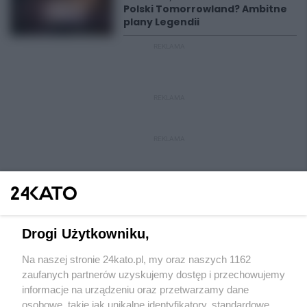
Polski Tomorrowland? Ambitne
plany Legendii
REKLAMA
REKLAMA
REKLAMA
Drogi Użytkowniku,
Na naszej stronie 24kato.pl, my oraz naszych 1162
Wydawca mediów
lokalnych
zaufanych partnerów uzyskujemy dostęp i przechowujemy
informacje na urządzeniu oraz przetwarzamy dane
osobowe, takie jak unikalne identyfikatory, standardowe