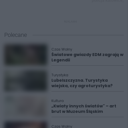
policja katowice,
REKLAMA
Polecane
Czas Wolny
Światowe gwiazdy EDM zagrają w
Legendii
Turystyka
Lubelszczyzna. Turystyka
wiejska, czy agroturystyka?
Kultura
„Kwiaty innych światów" – art
brut w Muzeum Śląskim
Czas Wolny