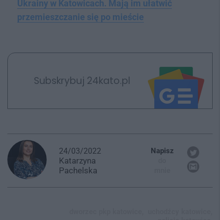
Ukrainy w Katowicach. Mają im ułatwić
przemieszczanie się po mieście
Subskrybuj 24kato.pl
24/03/2022
Napisz
Katarzyna
do
Pachelska
mnie
dworzec pkp katowice,
uchodźcy katowice,