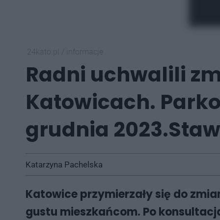
24kato.pl
/
informacje
Radni uchwalili z
Katowicach. Park
grudnia 2023.Staw
Katarzyna Pachelska
Katowice przymierzały się do zmia
gustu mieszkańcom. Po konsultacja