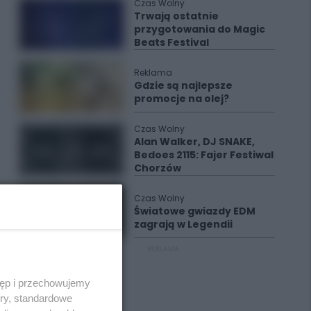
Czas Wolny
Trwają ostatnie
przygotowania do Magic
Beats Festival
Reklama
Gdzie są najlepsze
promocje na olej?
Czas Wolny
Alan Walker, DJ SNAKE,
Bedoes 2115: Fajer Festiwal
Chorzów
Czas Wolny
Światowe gwiazdy EDM
zagrają w Legendii
REKLAMA
tęp i przechowujemy
ory, standardowe