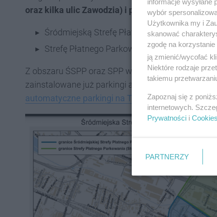
informacje wysyłane 
oraz kilka ulic Zawodzia) i podzielona na dwie cz
wybór spersonalizowan
Użytkownika my i Zau
Śródmiejską Strefę Płatnego Parkowania (ŚS
skanować charakterys
zgodę na korzystanie 
Strefę Płatnego Parkowania (SPP) zwaną "Str
ją zmienić/wycofać kl
Niektóre rodzaje prz
Z obszaru ŚSPP oraz SPP wyłączona jest ul. Tylna 
takiemu przetwarzaniu
zainstalowane już parkingi automatyczne).
Więcej
Zapoznaj się z poniż
automatyczne parkingi na Tylnej Mariackiej. I odpo
internetowych. Szcze
Prywatności
i
Cookie
PARTNERZY