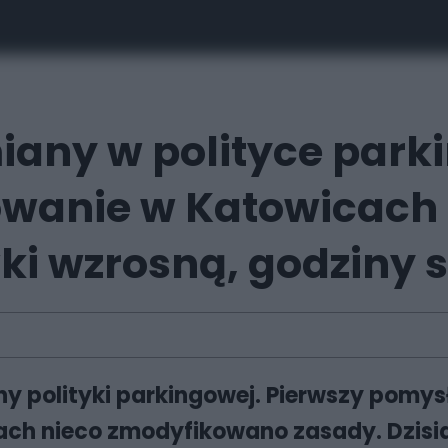
miany w polityce park
owanie w Katowicach
ki wzrosną, godziny 
ny polityki parkingowej. Pierwszy pomy
ch nieco zmodyfikowano zasady. Dzisia