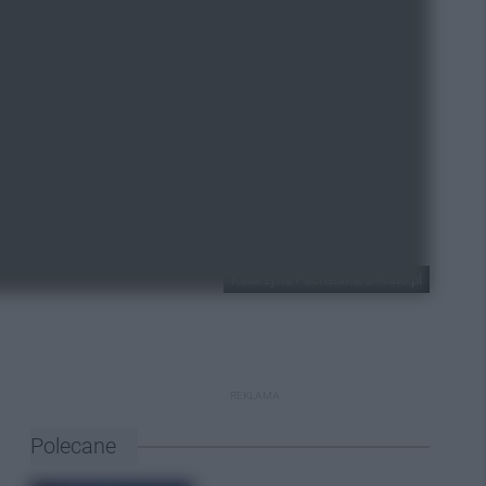
Katarzyna Pachelska/24kato.pl
REKLAMA
Polecane