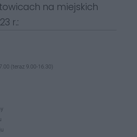
towicach na miejskich
3 r.:
.00 (teraz 9.00-16.30)
ny
u
ju