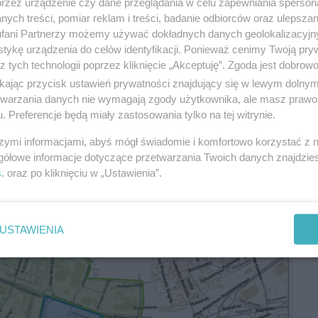
przez urządzenie czy dane przeglądania w celu zapewniania sperson
ęści:
ych treści, pomiar reklam i treści, badanie odbiorców oraz ulepszan
fani Partnerzy możemy używać dokładnych danych geolokalizacyjn
PP) zwaną "Strefą A"
tykę urządzenia do celów identyfikacji. Ponieważ cenimy Twoją pry
z tych technologii poprzez kliknięcie „Akceptuję”. Zgoda jest dobro
efą B"
ikając przycisk ustawień prywatności znajdujący się w lewym dolny
etwarzania danych nie wymagają zgody użytkownika, ale masz prawo 
Mariacka na całej długości (tu będą działać
. Preferencje będą miały zastosowania tylko na tej witrynie.
:
15 ważnych, choć czasem naiwnych, pytań o
szymi informacjami, abyś mógł świadomie i komfortowo korzystać z
wiedzi! O elektryki, brak prądu, pożar, hałas
gółowe informacje dotyczące przetwarzania Twoich danych znajdzi
s
. oraz po kliknięciu w „Ustawienia”.
USTAWIENIA