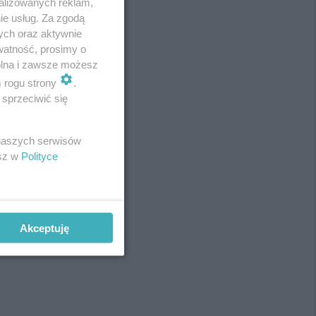
alizowanych reklam,
ie usług. Za zgodą
ych oraz aktywnie
watność, prosimy o
wolna i zawsze możesz
m rogu strony
.
sprzeciwić się
 naszych serwisów
esz w
Polityce
Akceptuję