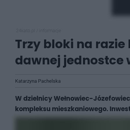
24kato.pl
/
informacje
Trzy bloki na raz
dawnej jednostce
Katarzyna Pachelska
W dzielnicy Wełnowiec-Józefowiec, 
kompleksu mieszkaniowego. Inwestor