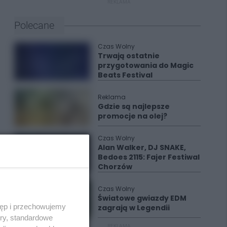
REKLAMA
Polecane
Czas Wolny
Trwają ostatnie
przygotowania do Magic
Beats Festival
Reklama
Gdzie są najlepsze
promocje na olej?
Czas Wolny
Alan Walker, DJ SNAKE,
Bedoes 2115: Fajer Festiwal
Chorzów
Czas Wolny
Światowe gwiazdy EDM
tęp i przechowujemy
zagrają w Legendii
ory, standardowe
REKLAMA