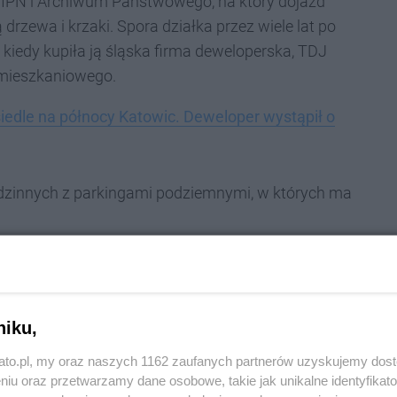
ok IPN i Archiwum Państwowego, na który dojazd
drzewa i krzaki. Spora działka przez wiele lat po
 kiedy kupiła ją śląska firma deweloperska, TDJ
 mieszkaniowego.
edle na północy Katowic. Deweloper wystąpił o
odzinnych z parkingami podziemnymi, w których ma
eszki w Katowicach
niku,
e na budowę pierwszego z sześciu planowanych
arketing Team Leader w TDJ.
kato.pl, my oraz naszych 1162 zaufanych partnerów uzyskujemy dos
niu oraz przetwarzamy dane osobowe, takie jak unikalne identyfikat