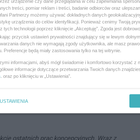
przez urządzenie czy dane przeglądania w celu zapewniania sperson
ych treści, pomiar reklam i treści, badanie odbiorców oraz ulepszan
wszego etapu inwestycji, która będzie
fani Partnerzy możemy używać dokładnych danych geolokalizacyjn
tykę urządzenia do celów identyfikacji. Ponieważ cenimy Twoją pry
w Katowicach. Pierwsza faza projektu będzie się
z tych technologii poprzez kliknięcie „Akceptuję”. Zgoda jest dobro
ym znajdzie się łącznie 115 mieszkań oraz 6
ikając przycisk ustawień prywatności znajdujący się w lewym dolny
etwarzania danych nie wymagają zgody użytkownika, ale masz prawo 
ka.
. Preferencje będą miały zastosowania tylko na tej witrynie.
szymi informacjami, abyś mógł świadomie i komfortowo korzystać z
gółowe informacje dotyczące przetwarzania Twoich danych znajdzi
atowice kolejny wniosek o wydanie pozwolenia na
s
. oraz po kliknięciu w „Ustawienia”.
dzie się on składać z dwóch budynków, w sumie z 235
USTAWIENIA
lizacji nowego osiedla ani podać jego nazwy.
cie ostatnich prac koncepcyjnych. Wraz z