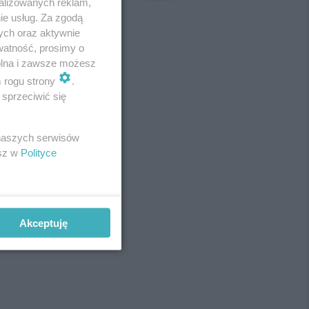
alizowanych reklam,
ie usług. Za zgodą
ych oraz aktywnie
watność, prosimy o
wolna i zawsze możesz
m rogu strony
.
sprzeciwić się
 naszych serwisów
esz w
Polityce
Akceptuję