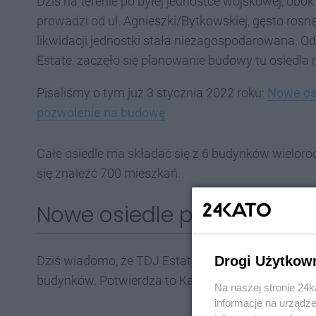
Dziś na terenie po byłej jednostce wojskowej, ob
prowadzi od ul. Agnieszki/Bytkowskiej, gęsto rosną 
likwidacji jednostki stała niezagospodarowana. Od
Estate, zaczęło się planowanie budowy tu osiedla
Pisaliśmy o tym już 3 stycznia 2022 roku:
Nowe osi
pozwolenie na budowę
Całe osiedle ma składać się z 6 budynków wielor
się znaleźć 700 mieszkań.
Nowe osiedle przy ul. Agni
Drogi Użytkow
Dziś wiadomo, że TDJ Estate otrzymał pozwoleni
budynków. Potwierdza to Katarzyna Pudłowska, M
Na naszej stronie 24
informacje na urządze