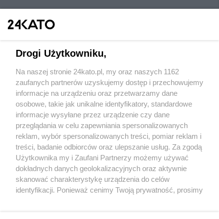
Drogi Użytkowniku,
Na naszej stronie 24kato.pl, my oraz naszych 1162
Wydawca mediów
lokalnych
zaufanych partnerów uzyskujemy dostęp i przechowujemy
informacje na urządzeniu oraz przetwarzamy dane
osobowe, takie jak unikalne identyfikatory, standardowe
informacje wysyłane przez urządzenie czy dane
przeglądania w celu zapewniania spersonalizowanych
reklam, wybór spersonalizowanych treści, pomiar reklam i
Nie zapomnij
treści, badanie odbiorców oraz ulepszanie usług. Za zgodą
zapoznać się z:
polityką prywatności
regulamin korzystania z portali
Użytkownika my i Zaufani Partnerzy możemy używać
Twoje
miasto
Skontakuj się
z nami
dokładnych danych geolokalizacyjnych oraz aktywnie
Piekary Śląskie
Kontakt
skanować charakterystykę urządzenia do celów
Chorzów
Wydawca
identyfikacji. Ponieważ cenimy Twoją prywatność, prosimy
Tarnowskie Góry
Redakcja
Ruda Śląska
Newsletter
o zgodę na korzystanie z tych technologii poprzez
Świętochłowice
Reklama
kliknięcie „Akceptuję”. Zgoda jest dobrowolna i zawsze
Tychy