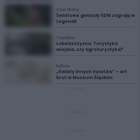
Czas Wolny
Światowe gwiazdy EDM zagrają w
Legendii
Turystyka
Lubelszczyzna. Turystyka
wiejska, czy agroturystyka?
Kultura
„Kwiaty innych światów" – art
brut w Muzeum Śląskim
REKLAMA
REKLAMA
REKLAMA