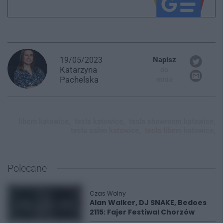
19/05/2023
Napisz
Katarzyna
do
Pachelska
mnie
libero katowice,
tesla katowice,
tesla showroom katowice,
tesla salon katowice,
tesla libero katowice,
Polecane
Czas Wolny
Alan Walker, DJ SNAKE, Bedoes
2115: Fajer Festiwal Chorzów