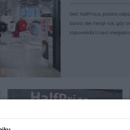
Sieć HalfPrice, polska odp
burza. Nie minął rok, gdy o
zapowiada trzeci megast
niku,