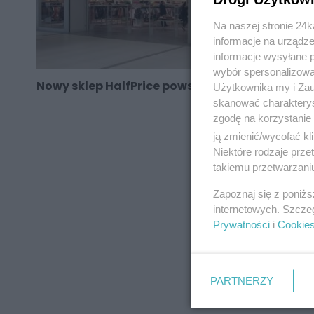
Na naszej stronie 24
informacje na urządze
informacje wysyłane 
wybór spersonalizowan
Nowy sklep HalfPrice powstał w Katowicach
Użytkownika my i Zau
skanować charakterys
zgodę na korzystanie 
ją zmienić/wycofać kl
Niektóre rodzaje prz
takiemu przetwarzaniu
REKLAMA
Zapoznaj się z poniż
internetowych. Szcze
Prywatności
i
Cookie
PARTNERZY
REKLAMA