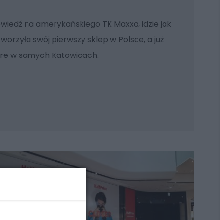
owiedź na amerykańskiego TK Maxxa, idzie jak
tworzyła swój pierwszy sklep w Polsce, a już
ore w samych Katowicach.