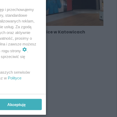
tęp i przechowujemy
ory, standardowe
alizowanych reklam,
ie usług. Za zgodą
Pierwszy sklep HalfPrice w Katowicach
ych oraz aktywnie
watność, prosimy o
wolna i zawsze możesz
m rogu strony
.
sprzeciwić się
REKLAMA
 naszych serwisów
esz w
Polityce
Akceptuję
REKLAMA