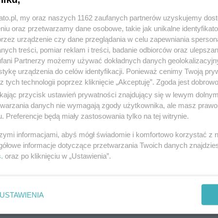
kato.pl, my oraz naszych 1162 zaufanych partnerów uzyskujemy dos
niu oraz przetwarzamy dane osobowe, takie jak unikalne identyfikat
przez urządzenie czy dane przeglądania w celu zapewniania sperson
ych treści, pomiar reklam i treści, badanie odbiorców oraz ulepszan
Otwarcie pierwszego sklepu HalfPrice w
fani Partnerzy możemy używać dokładnych danych geolokalizacyjn
mieście
tykę urządzenia do celów identyfikacji. Ponieważ cenimy Twoją pry
z tych technologii poprzez kliknięcie „Akceptuję”. Zgoda jest dobro
ikając przycisk ustawień prywatności znajdujący się w lewym dolny
etwarzania danych nie wymagają zgody użytkownika, ale masz prawo 
. Preferencje będą miały zastosowania tylko na tej witrynie.
szymi informacjami, abyś mógł świadomie i komfortowo korzystać z
gółowe informacje dotyczące przetwarzania Twoich danych znajdzi
s
. oraz po kliknięciu w „Ustawienia”.
USTAWIENIA