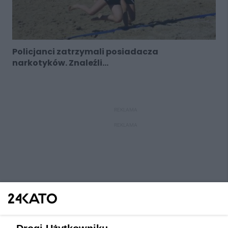
Policjanci zatrzymali posiadacza
narkotyków. Znaleźli...
REKLAMA
REKLAMA