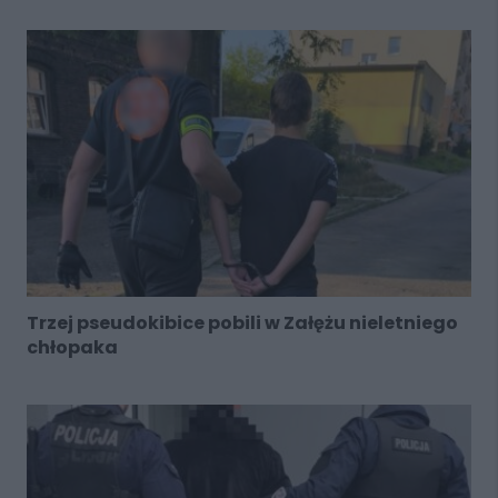
Trzej pseudokibice pobili w Załężu nieletniego
chłopaka