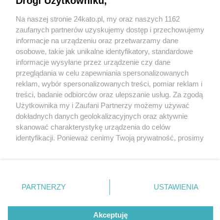
Drogi Użytkowniku,
Na naszej stronie 24kato.pl, my oraz naszych 1162
Wydawca mediów
lokalnych
zaufanych partnerów uzyskujemy dostęp i przechowujemy
informacje na urządzeniu oraz przetwarzamy dane
osobowe, takie jak unikalne identyfikatory, standardowe
informacje wysyłane przez urządzenie czy dane
przeglądania w celu zapewniania spersonalizowanych
reklam, wybór spersonalizowanych treści, pomiar reklam i
Nie zapomnij
treści, badanie odbiorców oraz ulepszanie usług. Za zgodą
zapoznać się z:
polityką prywatności
regulamin korzystania z portali
Użytkownika my i Zaufani Partnerzy możemy używać
Twoje
miasto
Skontaktuj się
z nami
dokładnych danych geolokalizacyjnych oraz aktywnie
Piekary Śląskie
Kontakt
skanować charakterystykę urządzenia do celów
Chorzów
Wydawca
identyfikacji. Ponieważ cenimy Twoją prywatność, prosimy
Tarnowskie Góry
Redakcja
Ruda Śląska
Newsletter
o zgodę na korzystanie z tych technologii poprzez
Świętochłowice
Reklama
kliknięcie „Akceptuję”. Zgoda jest dobrowolna i zawsze
Tychy
możesz ją zmienić/wycofać klikając przycisk ustawień
Bytom
Katowice
prywatności znajdujący się w lewym dolnym rogu strony
PARTNERZY
USTAWIENIA
Gliwice
. Niektóre rodzaje przetwarzania danych nie wymagają
Zabrze
Zagłębie
zgody użytkownika, ale masz prawo sprzeciwić się
Akceptuję
takiemu przetwarzaniu. Preferencje będą miały