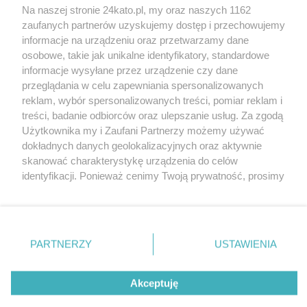
Na naszej stronie 24kato.pl, my oraz naszych 1162
zaufanych partnerów uzyskujemy dostęp i przechowujemy
informacje na urządzeniu oraz przetwarzamy dane
Wróć do strony głównej
osobowe, takie jak unikalne identyfikatory, standardowe
informacje wysyłane przez urządzenie czy dane
ślązag.pl
przeglądania w celu zapewniania spersonalizowanych
reklam, wybór spersonalizowanych treści, pomiar reklam i
treści, badanie odbiorców oraz ulepszanie usług. Za zgodą
0
%
Użytkownika my i Zaufani Partnerzy możemy używać
dokładnych danych geolokalizacyjnych oraz aktywnie
skanować charakterystykę urządzenia do celów
identyfikacji. Ponieważ cenimy Twoją prywatność, prosimy
o zgodę na korzystanie z tych technologii poprzez
kliknięcie „Akceptuję”. Zgoda jest dobrowolna i zawsze
możesz ją zmienić/wycofać klikając przycisk ustawień
prywatności znajdujący się w lewym dolnym rogu strony
PARTNERZY
USTAWIENIA
. Niektóre rodzaje przetwarzania danych nie wymagają
zgody użytkownika, ale masz prawo sprzeciwić się
Akceptuję
takiemu przetwarzaniu. Preferencje będą miały
zastosowania tylko na tej witrynie.