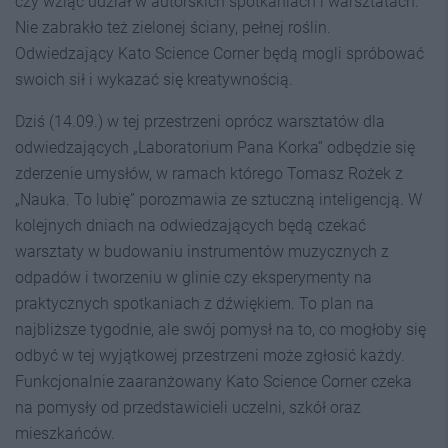
czy wziąć udział w autorskich spotkaniach i warsztatach.
Nie zabrakło też zielonej ściany, pełnej roślin.
Odwiedzający Kato Science Corner będą mogli spróbować
swoich sił i wykazać się kreatywnością.
Dziś (14.09.) w tej przestrzeni oprócz warsztatów dla
odwiedzających „Laboratorium Pana Korka” odbędzie się
zderzenie umysłów, w ramach którego Tomasz Rożek z
„Nauka. To lubię” porozmawia ze sztuczną inteligencją. W
kolejnych dniach na odwiedzających będą czekać
warsztaty w budowaniu instrumentów muzycznych z
odpadów i tworzeniu w glinie czy eksperymenty na
praktycznych spotkaniach z dźwiękiem. To plan na
najbliższe tygodnie, ale swój pomysł na to, co mogłoby się
odbyć w tej wyjątkowej przestrzeni może zgłosić każdy.
Funkcjonalnie zaaranżowany Kato Science Corner czeka
na pomysły od przedstawicieli uczelni, szkół oraz
mieszkańców.