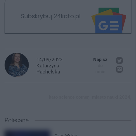
Subskrybuj 24kato.pl
14/09/2023
Napisz
Katarzyna
do
Pachelska
mnie
kato science corner,
miasto nauki 2024,
Polecane
Czas Wolny