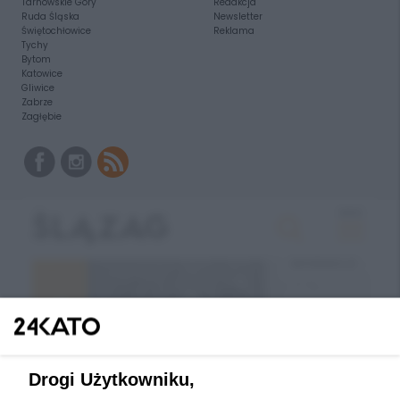
Tarnowskie Góry
Redakcja
Ruda Śląska
Newsletter
Świętochłowice
Reklama
Tychy
Bytom
Katowice
Gliwice
Zabrze
Zagłębie
Drogi Użytkowniku,