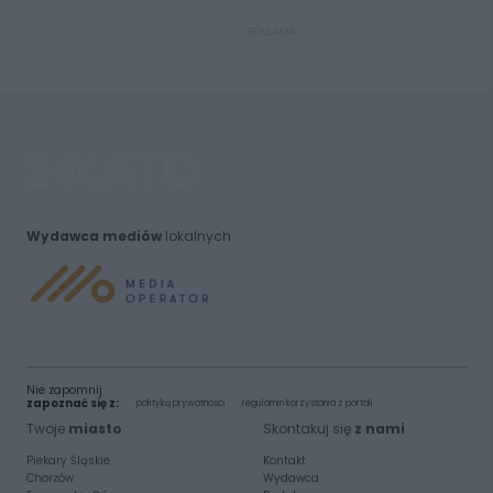
REKLAMA
Wydawca mediów
lokalnych
Nie zapomnij
zapoznać się z:
polityką prywatności
regulamin korzystania z portali
Twoje
miasto
Skontakuj się
z nami
Piekary Śląskie
Kontakt
Chorzów
Wydawca