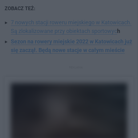
ZOBACZ TEŻ:
7 nowych stacji roweru miejskiego w Katowicach.
Są zlokalizowane przy obiektach sportowyc
h
Sezon na rowery miejskie 2022 w Katowicach już
się zaczął. Będą nowe stacje w całym mieście
REKLAMA