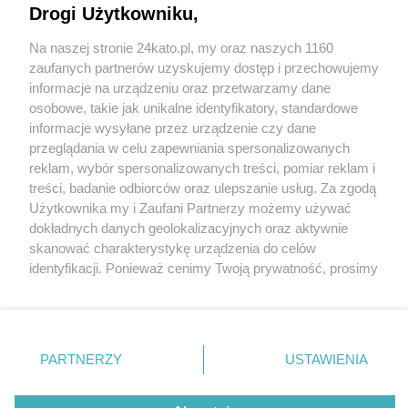
Drogi Użytkowniku,
Na naszej stronie 24kato.pl, my oraz naszych 1160
Wydawca mediów
lokalnych
zaufanych partnerów uzyskujemy dostęp i przechowujemy
informacje na urządzeniu oraz przetwarzamy dane
osobowe, takie jak unikalne identyfikatory, standardowe
informacje wysyłane przez urządzenie czy dane
przeglądania w celu zapewniania spersonalizowanych
reklam, wybór spersonalizowanych treści, pomiar reklam i
Nie zapomnij
treści, badanie odbiorców oraz ulepszanie usług. Za zgodą
zapoznać się z:
polityką prywatności
regulamin korzystania z portali
Użytkownika my i Zaufani Partnerzy możemy używać
Twoje
miasto
Skontakuj się
z nami
dokładnych danych geolokalizacyjnych oraz aktywnie
Piekary Śląskie
Kontakt
skanować charakterystykę urządzenia do celów
Chorzów
Wydawca
identyfikacji. Ponieważ cenimy Twoją prywatność, prosimy
Tarnowskie Góry
Redakcja
Ruda Śląska
Newsletter
o zgodę na korzystanie z tych technologii poprzez
Świętochłowice
Reklama
kliknięcie „Akceptuję”. Zgoda jest dobrowolna i zawsze
Tychy
możesz ją zmienić/wycofać klikając przycisk ustawień
Bytom
Katowice
prywatności znajdujący się w lewym dolnym rogu strony
PARTNERZY
USTAWIENIA
Gliwice
. Niektóre rodzaje przetwarzania danych nie wymagają
Zabrze
Zagłębie
zgody użytkownika, ale masz prawo sprzeciwić się