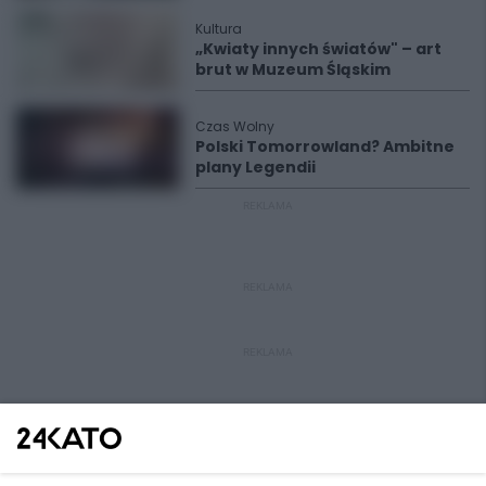
Kultura
„Kwiaty innych światów" – art
brut w Muzeum Śląskim
Czas Wolny
Polski Tomorrowland? Ambitne
plany Legendii
REKLAMA
REKLAMA
REKLAMA