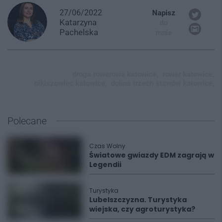
27/06/2022
Napisz
Katarzyna
do
Pachelska
mnie
droga rowerowa katowice,
rower katowice,
nikiszowiec katowice,
dolina trzech stawów katowice,
Polecane
Czas Wolny
Światowe gwiazdy EDM zagrają w
Legendii
Turystyka
Lubelszczyzna. Turystyka
wiejska, czy agroturystyka?