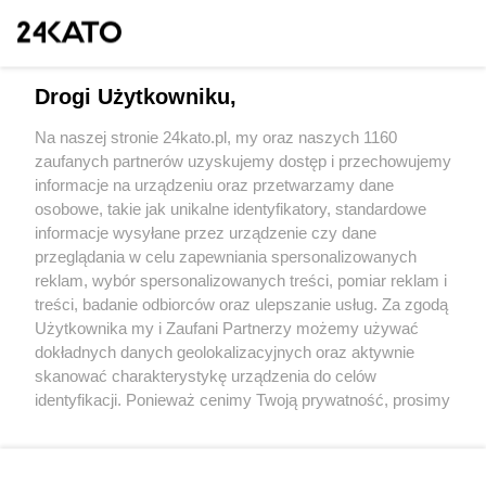
Drogi Użytkowniku,
Na naszej stronie 24kato.pl, my oraz naszych 1160
Wydawca mediów
lokalnych
zaufanych partnerów uzyskujemy dostęp i przechowujemy
informacje na urządzeniu oraz przetwarzamy dane
osobowe, takie jak unikalne identyfikatory, standardowe
informacje wysyłane przez urządzenie czy dane
przeglądania w celu zapewniania spersonalizowanych
reklam, wybór spersonalizowanych treści, pomiar reklam i
Nie zapomnij
treści, badanie odbiorców oraz ulepszanie usług. Za zgodą
zapoznać się z:
polityką prywatności
regulamin korzystania z portali
Użytkownika my i Zaufani Partnerzy możemy używać
Twoje
miasto
Skontakuj się
z nami
dokładnych danych geolokalizacyjnych oraz aktywnie
Piekary Śląskie
Kontakt
skanować charakterystykę urządzenia do celów
Chorzów
Wydawca
identyfikacji. Ponieważ cenimy Twoją prywatność, prosimy
Tarnowskie Góry
Redakcja
Ruda Śląska
Newsletter
o zgodę na korzystanie z tych technologii poprzez
Świętochłowice
Reklama
kliknięcie „Akceptuję”. Zgoda jest dobrowolna i zawsze
Tychy
możesz ją zmienić/wycofać klikając przycisk ustawień
Bytom