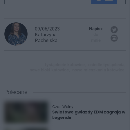
09/06/2023
Napisz
Katarzyna
do
Pachelska
mnie
tysiąclecie katowice,
osiedle tysiąclecia,
nowe bloki katowice,
nowe mieszkania katowice,
Polecane
Czas Wolny
Światowe gwiazdy EDM zagrają w
Legendii