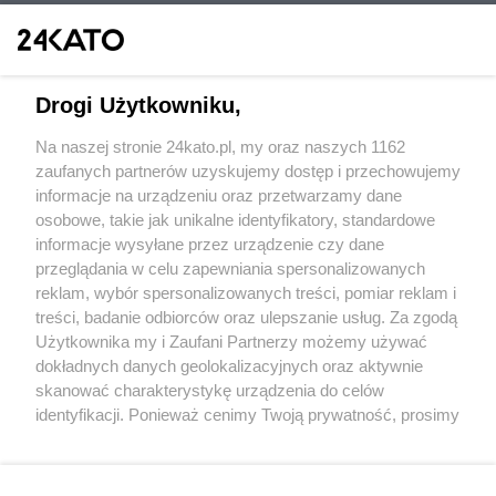
Drogi Użytkowniku,
Na naszej stronie 24kato.pl, my oraz naszych 1162
Wydawca mediów
lokalnych
zaufanych partnerów uzyskujemy dostęp i przechowujemy
informacje na urządzeniu oraz przetwarzamy dane
osobowe, takie jak unikalne identyfikatory, standardowe
informacje wysyłane przez urządzenie czy dane
przeglądania w celu zapewniania spersonalizowanych
reklam, wybór spersonalizowanych treści, pomiar reklam i
Nie zapomnij
treści, badanie odbiorców oraz ulepszanie usług. Za zgodą
zapoznać się z:
polityką prywatności
regulamin korzystania z portali
Użytkownika my i Zaufani Partnerzy możemy używać
Twoje
miasto
Skontakuj się
z nami
dokładnych danych geolokalizacyjnych oraz aktywnie
Piekary Śląskie
Kontakt
skanować charakterystykę urządzenia do celów
Chorzów
Wydawca
identyfikacji. Ponieważ cenimy Twoją prywatność, prosimy
Tarnowskie Góry
Redakcja
Ruda Śląska
Newsletter
o zgodę na korzystanie z tych technologii poprzez
Świętochłowice
Reklama
kliknięcie „Akceptuję”. Zgoda jest dobrowolna i zawsze
Tychy
możesz ją zmienić/wycofać klikając przycisk ustawień
Bytom