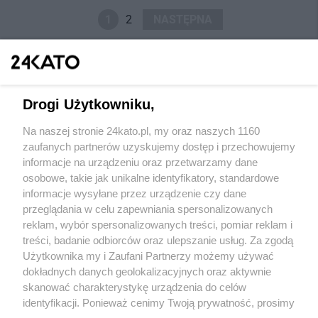
1
2
NASTĘPNA
Drogi Użytkowniku,
Na naszej stronie 24kato.pl, my oraz naszych 1160
Wydawca mediów
lokalnych
zaufanych partnerów uzyskujemy dostęp i przechowujemy
informacje na urządzeniu oraz przetwarzamy dane
osobowe, takie jak unikalne identyfikatory, standardowe
informacje wysyłane przez urządzenie czy dane
przeglądania w celu zapewniania spersonalizowanych
reklam, wybór spersonalizowanych treści, pomiar reklam i
Nie zapomnij
treści, badanie odbiorców oraz ulepszanie usług. Za zgodą
zapoznać się z:
polityką prywatności
regulamin korzystania z portali
Użytkownika my i Zaufani Partnerzy możemy używać
Twoje
miasto
Skontaktuj się
z nami
dokładnych danych geolokalizacyjnych oraz aktywnie
Piekary Śląskie
Kontakt
skanować charakterystykę urządzenia do celów
Chorzów
Wydawca
identyfikacji. Ponieważ cenimy Twoją prywatność, prosimy
Tarnowskie Góry
Redakcja
Ruda Śląska
Newsletter
o zgodę na korzystanie z tych technologii poprzez