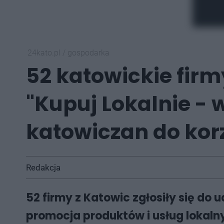
24kato.pl
/
gospodarka
52 katowickie firm
"Kupuj Lokalnie - 
katowiczan do korz
Redakcja
52 firmy z Katowic zgłosiły się do u
promocja produktów i usług lokalnyc