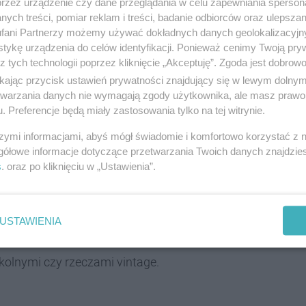
przez urządzenie czy dane przeglądania w celu zapewniania sperson
ych treści, pomiar reklam i treści, badanie odbiorców oraz ulepszan
fani Partnerzy możemy używać dokładnych danych geolokalizacyjn
tykę urządzenia do celów identyfikacji. Ponieważ cenimy Twoją pry
z tych technologii poprzez kliknięcie „Akceptuję”. Zgoda jest dobro
ikając przycisk ustawień prywatności znajdujący się w lewym dolny
etwarzania danych nie wymagają zgody użytkownika, ale masz prawo 
. Preferencje będą miały zastosowania tylko na tej witrynie.
szymi informacjami, abyś mógł świadomie i komfortowo korzystać z
gółowe informacje dotyczące przetwarzania Twoich danych znajdzi
s
. oraz po kliknięciu w „Ustawienia”.
USTAWIENIA
ami imprezowymi czy wyrobami cukierniczymi.
kolnymi czy rzeczami vintage.