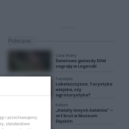
REKLAMA
Polecane
Czas Wolny
Światowe gwiazdy EDM
zagrają w Legendii
Turystyka
Lubelszczyzna. Turystyka
wiejska, czy
agroturystyka?
Kultura
„Kwiaty innych światów" –
art brut w Muzeum
tęp i przechowujemy
Śląskim
ory, standardowe