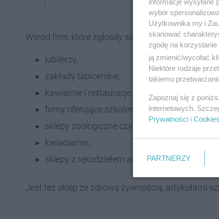
informacje wysyłane 
wybór spersonalizowan
Użytkownika my i Zau
skanować charakterys
Wśród firm, które zgłosiły się do akcji są:
zgodę na korzystanie 
ją zmienić/wycofać kl
jubilerzy,
Niektóre rodzaje prz
zakłady tapicerskie,
takiemu przetwarzaniu
kawiarnie i restauracje,
Zapoznaj się z poniż
internetowych. Szcze
firmy oferujące szkolenia i coaching,
Prywatności
i
Cookie
sklepy zoologiczne czy salony groomerskie,
kwiaciarnie,
PARTNERZY
sklepy z rękodziełem artystycznym, artykuł
Jest też sklep ze zdrową żywnością, artykułami sz