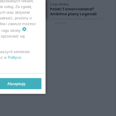
alizowanych reklam,
Czas Wolny
ie usług. Za zgodą
Polski Tomorrowland?
ych oraz aktywnie
Ambitne plany Legendii
watność, prosimy o
wolna i zawsze możesz
REKLAMA
m rogu strony
.
sprzeciwić się
 naszych serwisów
esz w
Polityce
Akceptuję