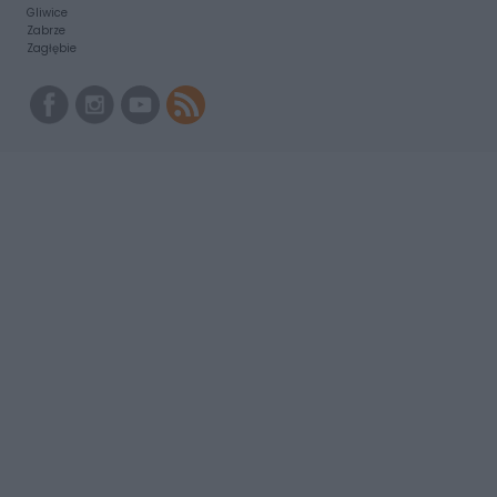
Gliwice
Zabrze
Zagłębie