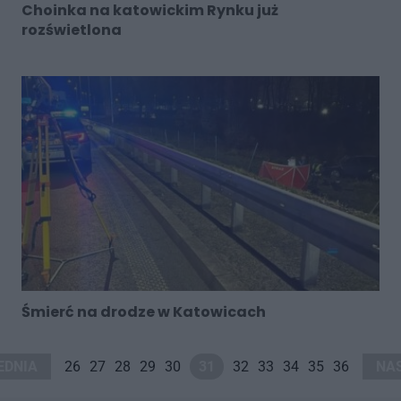
Choinka na katowickim Rynku już
rozświetlona
Śmierć na drodze w Katowicach
EDNIA
26
27
28
29
30
31
32
33
34
35
36
NA