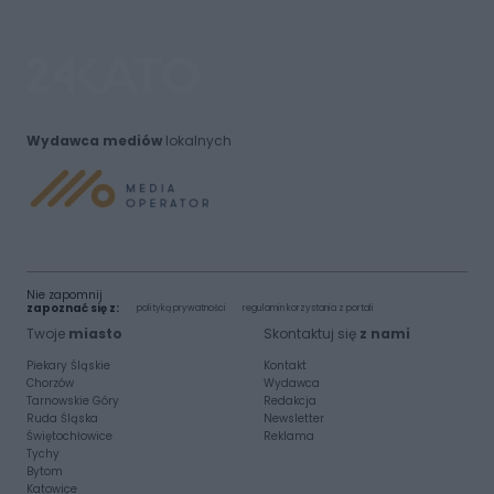
Wydawca mediów
lokalnych
Nie zapomnij
zapoznać się z:
polityką prywatności
regulamin korzystania z portali
Twoje
miasto
Skontaktuj się
z nami
Piekary Śląskie
Kontakt
Chorzów
Wydawca
Tarnowskie Góry
Redakcja
Ruda Śląska
Newsletter
Świętochłowice
Reklama
Tychy
Bytom
Katowice