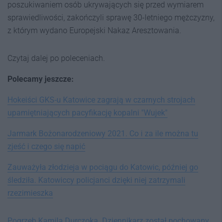
poszukiwaniem osób ukrywających się przed wymiarem
sprawiedliwości, zakończyli sprawę 30-letniego mężczyzny,
z którym wydano Europejski Nakaz Aresztowania.
Czytaj dalej po poleceniach.
Polecamy jeszcze:
Hokeiści GKS-u Katowice zagrają w czarnych strojach
upamiętniających pacyfikację kopalni "Wujek"
Jarmark Bożonarodzeniowy 2021. Co i za ile można tu
zjeść i czego się napić
Zauważyła złodzieja w pociągu do Katowic, później go
śledziła. Katowiccy policjanci dzięki niej zatrzymali
rzezimieszka
Pogrzeb Kamila Durczoka. Dziennikarz został pochowany