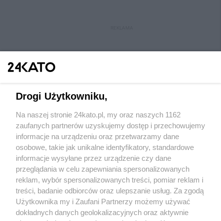
REKLAMA
Drogi Użytkowniku,
Na naszej stronie 24kato.pl, my oraz naszych 1162
Wydawca mediów
lokalnych
zaufanych partnerów uzyskujemy dostęp i przechowujemy
informacje na urządzeniu oraz przetwarzamy dane
osobowe, takie jak unikalne identyfikatory, standardowe
informacje wysyłane przez urządzenie czy dane
przeglądania w celu zapewniania spersonalizowanych
reklam, wybór spersonalizowanych treści, pomiar reklam i
Nie zapomnij
treści, badanie odbiorców oraz ulepszanie usług. Za zgodą
zapoznać się z:
polityką prywatności
regulamin korzystania z portali
Użytkownika my i Zaufani Partnerzy możemy używać
Twoje
miasto
Skontakuj się
z nami
dokładnych danych geolokalizacyjnych oraz aktywnie
Piekary Śląskie
Kontakt