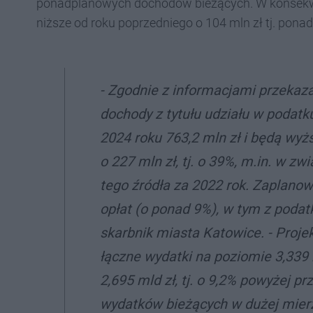
ponadplanowych dochodów bieżących. W konsekwen
niższe od roku poprzedniego o 104 mln zł tj. pona
-
Zgodnie z informacjami przekaz
dochody z tytułu udziału w podat
2024 roku 763,2 mln zł i będą wy
o 227 mln zł, tj. o 39%, m.in. w 
tego źródła za 2022 rok. Zaplano
opłat (o ponad 9%), w tym z poda
skarbnik miasta Katowice. -
Proje
łączne wydatki na poziomie 3,339 
2,695 mld zł, tj. o 9,2% powyżej 
wydatków bieżących w dużej mierz