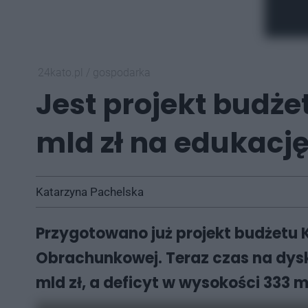
24kato.pl
/
gospodarka
Jest projekt budże
mld zł na edukację
Katarzyna Pachelska
Przygotowano już projekt budżetu K
Obrachunkowej. Teraz czas na dys
mld zł, a deficyt w wysokości 333 m