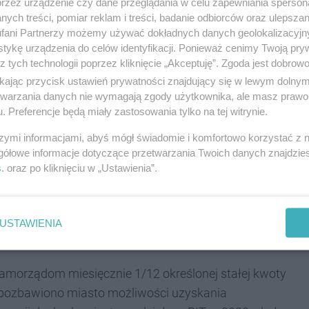
przez urządzenie czy dane przeglądania w celu zapewniania sperson
łeczną i wsparcie rodzin 341 mln zł
– dodaje
ych treści, pomiar reklam i treści, badanie odbiorców oraz ulepszan
fani Partnerzy możemy używać dokładnych danych geolokalizacyjn
tykę urządzenia do celów identyfikacji. Ponieważ cenimy Twoją pry
z tych technologii poprzez kliknięcie „Akceptuję”. Zgoda jest dobro
ikając przycisk ustawień prywatności znajdujący się w lewym dolny
etwarzania danych nie wymagają zgody użytkownika, ale masz prawo 
dy miasta Katowice to 3
. Preferencje będą miały zastosowania tylko na tej witrynie.
szymi informacjami, abyś mógł świadomie i komfortowo korzystać z
gółowe informacje dotyczące przetwarzania Twoich danych znajdzi
s
. oraz po kliknięciu w „Ustawienia”.
 w tym dochody bieżące przekraczają 2,7 mld zł. W
kowych, najistotniejszym źródłem (ponad 36%) są
USTAWIENIA
h PIT i CIT.
morządom miesięcznie 1/12 określonej stałej kwoty
 pozbawiono miasto możliwości uzyskania