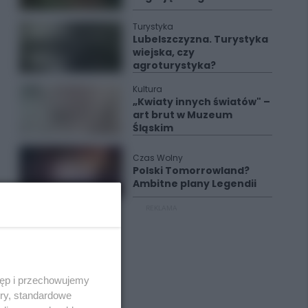
Turystyka
Lubelszczyzna. Turystyka
wiejska, czy
agroturystyka?
Kultura
„Kwiaty innych światów" –
art brut w Muzeum
Śląskim
Czas Wolny
Polski Tomorrowland?
Ambitne plany Legendii
REKLAMA
tęp i przechowujemy
ory, standardowe