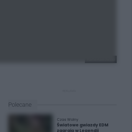
Kamil Kalkowski
REKLAMA
Polecane
Czas Wolny
Światowe gwiazdy EDM
zagrają w Legendii