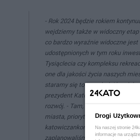
-
Rok 2024 będzie rokiem kontynua
wejdziemy także w widoczny etap 
co bardzo wyraźnie widoczne jest
udostępnionych w tym roku inwesty
Tysiąclecia czy kompleksu rekrea
one dla jakości życia naszych mie
staramy się to uwzględnić w dok
prezydent Katowic i przypomina, 
rozwój. -
Tam, gdzie jest to możli
Drogi Użytkow
miasta, priorytetem jest zapewnie
katowiczankom i katowiczanom. W
Na naszej stronie 24
informacje na urządze
zaplanowaliśmy ponad miliard zło