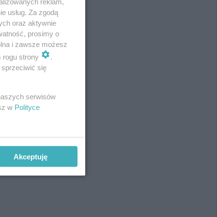
alizowanych reklam,
ie usług. Za zgodą
ych oraz aktywnie
watność, prosimy o
wolna i zawsze możesz
m rogu strony
.
sprzeciwić się
 naszych serwisów
esz w
Polityce
Akceptuję