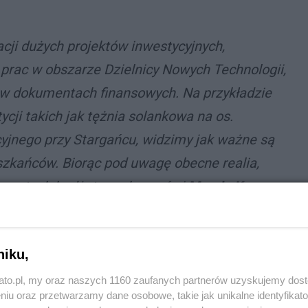
cji dużych projektów inwestycyjnych,
prac w obszarze Dzielnicy Nowych Technologii,
 w dokumentach finansowych. Na przykładzie
cji takich jak tężnia solankowa na os.
cyjnego przy Stargańcu, widzimy jak ważne są
szkańców. Biorąc pod uwagę obecne realia,
umentach budżetowych
– mówi
Marcin Krupa
,
że dla Katowic ważny jest zrównoważony
we szukamy oszczędności jednak, dla nas jako
niku,
nie bezpieczeństwa oraz wysokiej jakości życia
 projekcie budżetu na edukację
kato.pl, my oraz naszych 1160 zaufanych partnerów uzyskujemy dos
niu oraz przetwarzamy dane osobowe, takie jak unikalne identyfikat
tych, na gospodarkę odpadami i środowisko