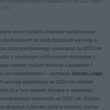
cji dochody miasta z udziału w PIT w 2023 r. były
d 17%.
anymi przez ministra finansów spodziewane
ku dochodowym od osób fizycznych wyniosą w
ższe od przewidywanego wykonania za 2023 rok
związku z uzyskanym rozliczeniem dochodów z
wano
również wyższe dochody z podatków i
tku od nieruchomości
– zaznacza
Danuta Lange,
kt uchwały budżetowej na 2024 rok zakłada
mld zł, w tym wydatki bieżące w wysokości
przewidywanego wykonania za 2023 rok. Poziom
e decyduje o jakości życia w mieście, ważne