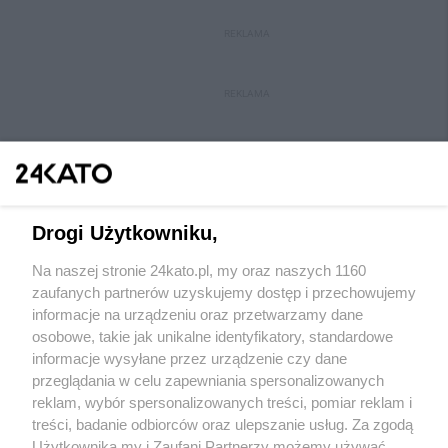
REKLAMA
REKLAMA
Drogi Użytkowniku,
Na naszej stronie 24kato.pl, my oraz naszych 1160
Wydawca mediów
lokalnych
zaufanych partnerów uzyskujemy dostęp i przechowujemy
informacje na urządzeniu oraz przetwarzamy dane
osobowe, takie jak unikalne identyfikatory, standardowe
informacje wysyłane przez urządzenie czy dane
przeglądania w celu zapewniania spersonalizowanych
reklam, wybór spersonalizowanych treści, pomiar reklam i
Nie zapomnij
treści, badanie odbiorców oraz ulepszanie usług. Za zgodą
zapoznać się z:
polityką prywatności
regulamin korzystania z portali
Użytkownika my i Zaufani Partnerzy możemy używać