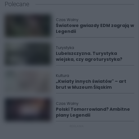
Polecane
Czas Wolny
Światowe gwiazdy EDM zagrają w
Legendii
Turystyka
Lubelszczyzna. Turystyka
wiejska, czy agroturystyka?
Kultura
„Kwiaty innych światów" – art
brut w Muzeum Śląskim
Czas Wolny
Polski Tomorrowland? Ambitne
plany Legendii
REKLAMA