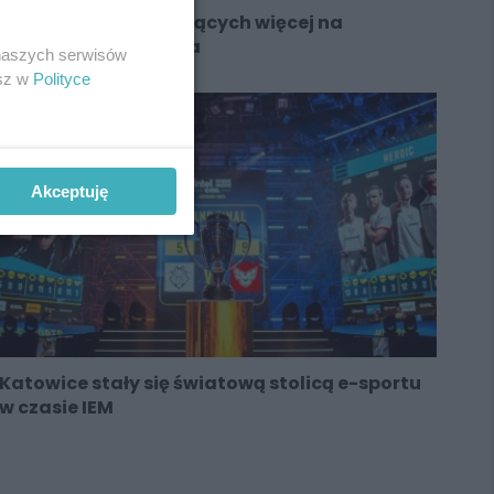
Kilkaset miejsc siedzących więcej na
trybunach lodowiska
 naszych serwisów
esz w
Polityce
Akceptuję
Katowice stały się światową stolicą e-sportu
w czasie IEM