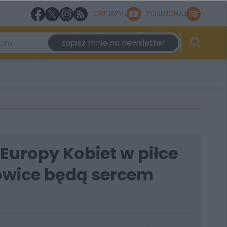
OBEJRZYJ
POSŁUCHAJ
zapisz mnie na newsletter
Europy Kobiet w piłce
towice będą sercem