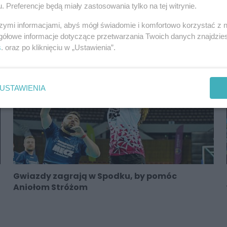
. Preferencje będą miały zastosowania tylko na tej witrynie.
Nowy parkiet będzie w Spodku. Posłuży do gry
m.in. w kosza
szymi informacjami, abyś mógł świadomie i komfortowo korzystać z
gółowe informacje dotyczące przetwarzania Twoich danych znajdzi
s
. oraz po kliknięciu w „Ustawienia”.
USTAWIENIA
Gwiazdy zagrają w Spodku, by pomóc
Aniołom Stróżom