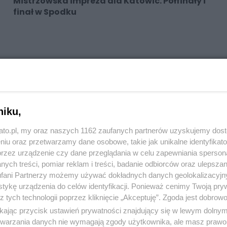
Mistrzowska impreza dla Katowic. Półfinały i
finał w Spodku
niku,
kato.pl, my oraz naszych 1162 zaufanych partnerów uzyskujemy dos
niu oraz przetwarzamy dane osobowe, takie jak unikalne identyfikat
przez urządzenie czy dane przeglądania w celu zapewniania sperson
ych treści, pomiar reklam i treści, badanie odbiorców oraz ulepszan
fani Partnerzy możemy używać dokładnych danych geolokalizacyjn
tykę urządzenia do celów identyfikacji. Ponieważ cenimy Twoją pry
z tych technologii poprzez kliknięcie „Akceptuję”. Zgoda jest dobro
ikając przycisk ustawień prywatności znajdujący się w lewym dolny
etwarzania danych nie wymagają zgody użytkownika, ale masz prawo 