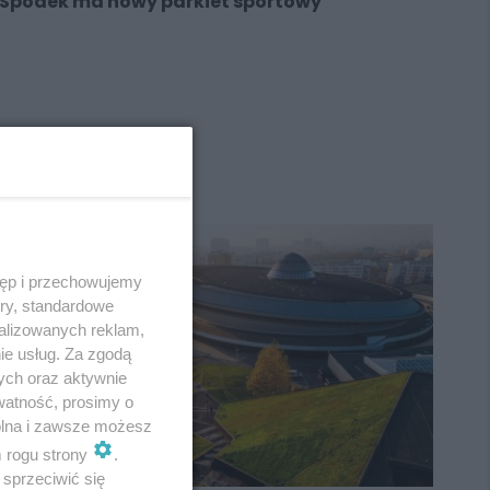
Spodek ma nowy parkiet sportowy
REKLAMA
tęp i przechowujemy
ory, standardowe
alizowanych reklam,
ie usług. Za zgodą
ych oraz aktywnie
watność, prosimy o
wolna i zawsze możesz
m rogu strony
.
sprzeciwić się