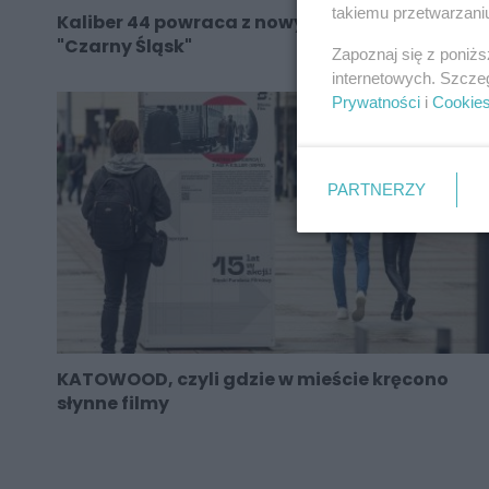
takiemu przetwarzaniu
Kaliber 44 powraca z nowym kawałkiem -
"Czarny Śląsk"
Zapoznaj się z poniż
internetowych. Szcze
Prywatności
i
Cookie
PARTNERZY
KATOWOOD, czyli gdzie w mieście kręcono
słynne filmy