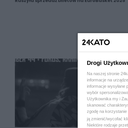
Ruszyła sprzedaż biletów na EuroBasket 2025
REKLAMA
Drogi Użytkow
Na naszej stronie 24
informacje na urządze
informacje wysyłane 
wybór spersonalizowan
Użytkownika my i Zau
skanować charakterys
zgodę na korzystanie 
ją zmienić/wycofać kl
Niektóre rodzaje prz