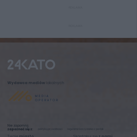
REKLAMA
REKLAMA
Wydawca mediów
lokalnych
Nie zapomnij
zapoznać się z:
polityką prywatności
regulamin korzystania z portali
Twoje
miasto
Skontakuj się
z nami