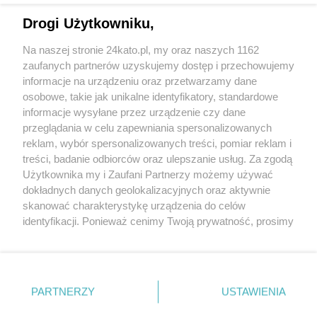
Drogi Użytkowniku,
Na naszej stronie 24kato.pl, my oraz naszych 1162
zaufanych partnerów uzyskujemy dostęp i przechowujemy
informacje na urządzeniu oraz przetwarzamy dane
Wróć do strony głównej
osobowe, takie jak unikalne identyfikatory, standardowe
informacje wysyłane przez urządzenie czy dane
ślązag.pl
przeglądania w celu zapewniania spersonalizowanych
reklam, wybór spersonalizowanych treści, pomiar reklam i
treści, badanie odbiorców oraz ulepszanie usług. Za zgodą
0
%
Użytkownika my i Zaufani Partnerzy możemy używać
dokładnych danych geolokalizacyjnych oraz aktywnie
skanować charakterystykę urządzenia do celów
identyfikacji. Ponieważ cenimy Twoją prywatność, prosimy
o zgodę na korzystanie z tych technologii poprzez
kliknięcie „Akceptuję”. Zgoda jest dobrowolna i zawsze
możesz ją zmienić/wycofać klikając przycisk ustawień
prywatności znajdujący się w lewym dolnym rogu strony
PARTNERZY
USTAWIENIA
. Niektóre rodzaje przetwarzania danych nie wymagają
zgody użytkownika, ale masz prawo sprzeciwić się