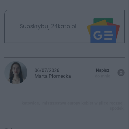
Subskrybuj 24kato.pl
06/07/2026
Napisz
Marta
Płomecka
do mnie
katowice,
mistrzostwa europy kobiet w piłce ręcznej,
spodek,