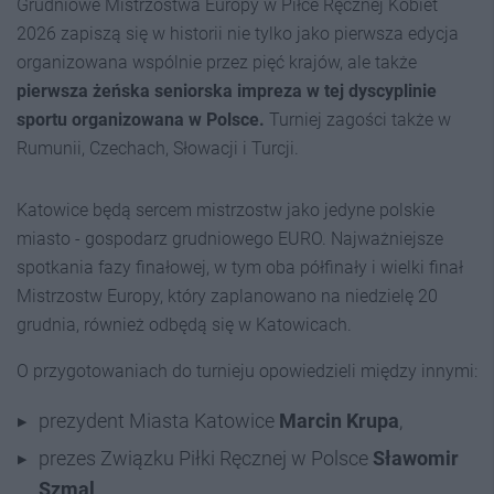
Grudniowe Mistrzostwa Europy w Piłce Ręcznej Kobiet
2026 zapiszą się w historii nie tylko jako pierwsza edycja
organizowana wspólnie przez pięć krajów, ale także
pierwsza żeńska seniorska impreza w tej dyscyplinie
sportu organizowana w Polsce.
Turniej zagości także w
Rumunii, Czechach, Słowacji i Turcji.
Katowice będą sercem mistrzostw jako jedyne polskie
miasto - gospodarz grudniowego EURO. Najważniejsze
spotkania fazy finałowej, w tym oba półfinały i wielki finał
Mistrzostw Europy, który zaplanowano na niedzielę 20
grudnia, również odbędą się w Katowicach.
O przygotowaniach do turnieju opowiedzieli między innymi:
prezydent Miasta Katowice
Marcin Krupa
,
prezes Związku Piłki Ręcznej w Polsce
Sławomir
Szmal
.