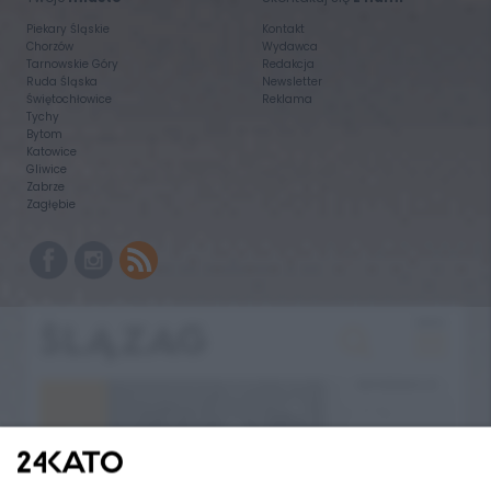
Piekary Śląskie
Kontakt
Chorzów
Wydawca
Tarnowskie Góry
Redakcja
Ruda Śląska
Newsletter
Świętochłowice
Reklama
Tychy
Bytom
Katowice
Gliwice
Zabrze
Zagłębie