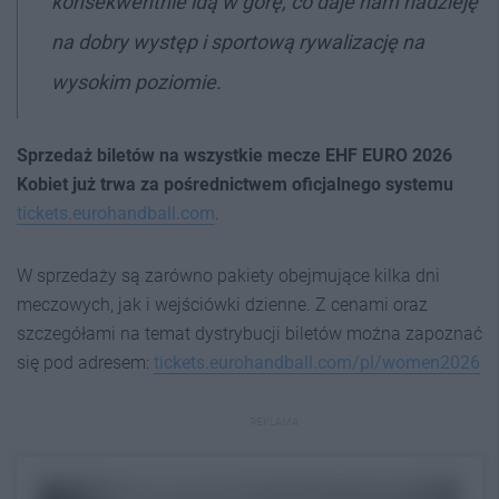
konsekwentnie idą w górę, co daje nam nadzieję
na dobry występ i sportową rywalizację na
wysokim poziomie.
Sprzedaż biletów na wszystkie mecze EHF EURO 2026
Kobiet już trwa
za pośrednictwem oficjalnego
systemu
tickets.eurohandball.com
.
W sprzedaży są zarówno pakiety obejmujące kilka dni
meczowych, jak i wejściówki dzienne. Z cenami oraz
szczegółami na temat dystrybucji biletów można zapoznać
się pod adresem:
tickets.eurohandball.com/pl/women2026
REKLAMA