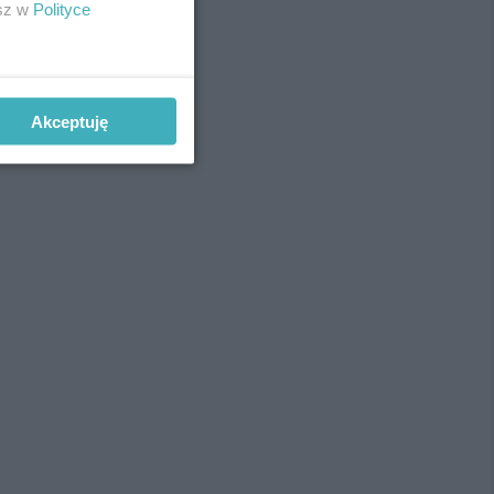
esz w
Polityce
Akceptuję