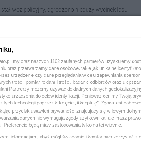
e stał wóz policyjny, ogrodzono nieduży wycinek lasu
ż wóz wojskowy z napisem "patrol saperski". Jasne
niku,
kato.pl, my oraz naszych 1162 zaufanych partnerów uzyskujemy dos
niu oraz przetwarzamy dane osobowe, takie jak unikalne identyfikat
eliśmy zgłoszenie. Leśniczy znalazł w Lesie
przez urządzenie czy dane przeglądania w celu zapewniania sperson
ych treści, pomiar reklam i treści, badanie odbiorców oraz ulepszan
ulicy Owsianej, pocisk. Najprawdopodobniej
fani Partnerzy możemy używać dokładnych danych geolokalizacyjn
tykę urządzenia do celów identyfikacji. Ponieważ cenimy Twoją pry
światowej, kaliber 80 mm. Zabezpieczyliśmy ten
z tych technologii poprzez kliknięcie „Akceptuję”. Zgoda jest dobro
i saperskiej - mówi młodszy aspirant Łukasz
ikając przycisk ustawień prywatności znajdujący się w lewym dolny
skiej Policji w Katowicach.
etwarzania danych nie wymagają zgody użytkownika, ale masz prawo 
. Preferencje będą miały zastosowania tylko na tej witrynie.
szymi informacjami, abyś mógł świadomie i komfortowo korzystać z