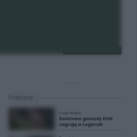
Katarzyna Pachelska/24kato.pl
REKLAMA
Polecane
Czas Wolny
Światowe gwiazdy EDM
zagrają w Legendii