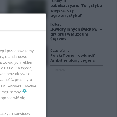
Turystyka
Lubelszczyzna. Turystyka
wiejska, czy
agroturystyka?
Kultura
„Kwiaty innych światów" –
art brut w Muzeum
Śląskim
Czas Wolny
tęp i przechowujemy
Polski Tomorrowland?
ory, standardowe
Ambitne plany Legendii
alizowanych reklam,
ie usług. Za zgodą
REKLAMA
ych oraz aktywnie
watność, prosimy o
wolna i zawsze możesz
m rogu strony
.
sprzeciwić się
 naszych serwisów