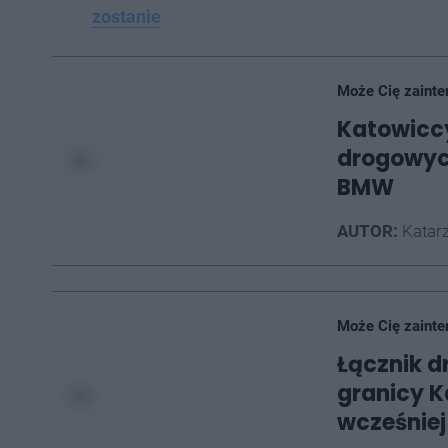
zostanie
Może Cię zainte
Katowiccy
drogowyc
BMW
AUTOR:
Katarz
Może Cię zainte
Łącznik d
granicy K
wcześniej