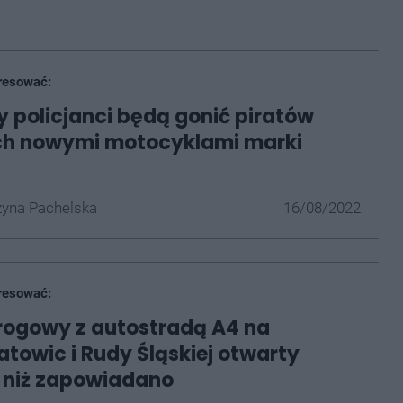
resować:
 policjanci będą gonić piratów
h nowymi motocyklami marki
yna Pachelska
16/08/2022
resować:
rogowy z autostradą A4 na
atowic i Rudy Śląskiej otwarty
 niż zapowiadano