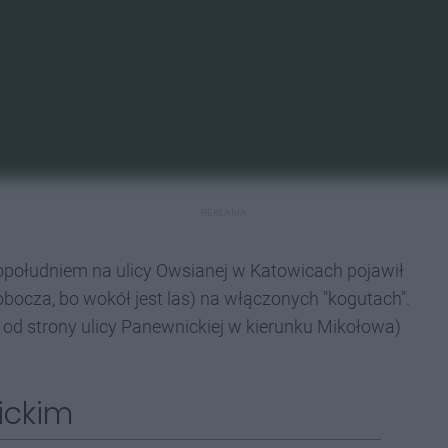
REKLAMA
południem na ulicy Owsianej w Katowicach pojawił
pobocza, bo wokół jest las) na włączonych "kogutach".
 od strony ulicy Panewnickiej w kierunku Mikołowa)
ickim