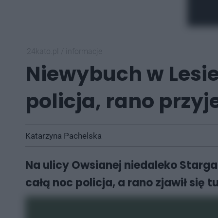
24kato.pl
/
informacje
Niewybuch w Lesie
policja, rano przyj
Katarzyna Pachelska
Na ulicy Owsianej niedaleko Starg
całą noc policja, a rano zjawił się t