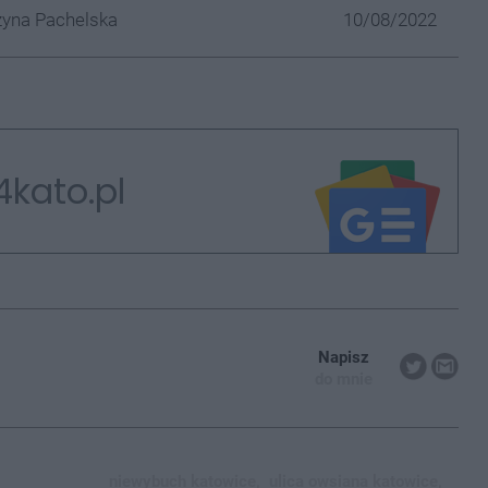
yna Pachelska
10/08/2022
4kato.pl
Napisz
do mnie
niewybuch katowice,
ulica owsiana katowice,