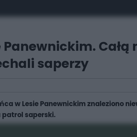
 Panewnickim. Całą 
echali saperzy
ańca w Lesie Panewnickim znaleziono ni
u patrol saperski.