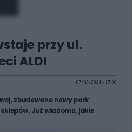
taje przy ul.
eci ALDI
07/03/2024 - 17:30
dlowej, zbudowano nowy park
 sklepów. Już wiadomo, jakie