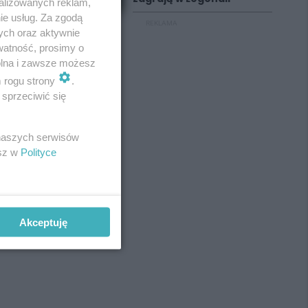
alizowanych reklam,
ie usług. Za zgodą
REKLAMA
ych oraz aktywnie
watność, prosimy o
wolna i zawsze możesz
m rogu strony
.
sprzeciwić się
 naszych serwisów
esz w
Polityce
Akceptuję