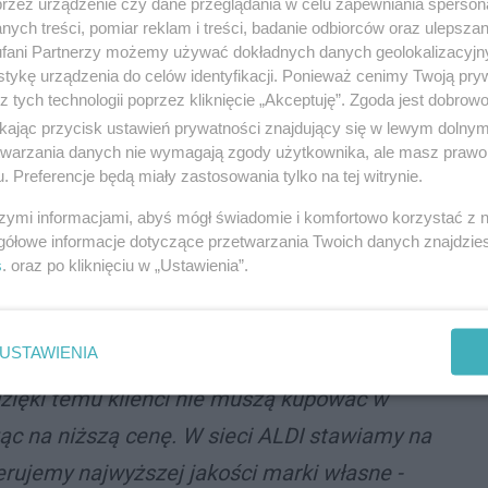
przez urządzenie czy dane przeglądania w celu zapewniania sperson
ych treści, pomiar reklam i treści, badanie odbiorców oraz ulepszan
dowiadujemy się, że w tym paku handlowym powstaje
fani Partnerzy możemy używać dokładnych danych geolokalizacyjn
 biura prasowego ALDI Polska.
tykę urządzenia do celów identyfikacji. Ponieważ cenimy Twoją pry
z tych technologii poprzez kliknięcie „Akceptuję”. Zgoda jest dobro
ikając przycisk ustawień prywatności znajdujący się w lewym dolny
etwarzania danych nie wymagają zgody użytkownika, ale masz prawo 
ch przy ulicy Bocheńskiego nastąpi
. Preferencje będą miały zastosowania tylko na tej witrynie.
 2024 roku. Dokładną datę będziemy mogli
szymi informacjami, abyś mógł świadomie i komfortowo korzystać z
gółowe informacje dotyczące przetwarzania Twoich danych znajdzi
minie - mówi Urbańska. - Na pewno na dzień
s
. oraz po kliknięciu w „Ustawienia”.
 promocje i atrakcje dla mieszkańców.
nci znajdą około sto produktów w cenach
USTAWIENIA
atyczne. Niewątpliwie dużą zaletą sieci ALDI
dzięki temu klienci nie muszą kupować w
ąc na niższą cenę. W sieci ALDI stawiamy na
erujemy najwyższej jakości marki własne -