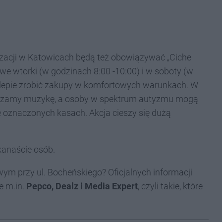
lizacji w Katowicach będą też obowiązywać „Ciche
 we wtorki (w godzinach 8:00 -10:00) i w soboty (w
lepie zrobić zakupy w komfortowych warunkach. W
łączamy muzykę, a osoby w spektrum autyzmu mogą
e oznaczonych kasach. Akcja cieszy się dużą
kanaście osób.
ym przy ul. Bocheńskiego? Oficjalnych informacji
e m.in.
Pepco, Dealz i Media Expert
, czyli takie, które