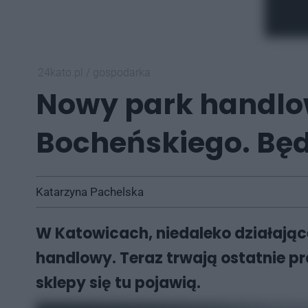
24kato.pl
/
gospodarka
Nowy park handlow
Bocheńskiego. Będz
Katarzyna Pachelska
W Katowicach, niedaleko działające
handlowy. Teraz trwają ostatnie p
sklepy się tu pojawią.