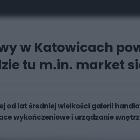
y w Katowicach pows
ie tu m.in. market si
j od lat średniej wielkości galerii han
race wykończeniowe i urządzanie wnętrz