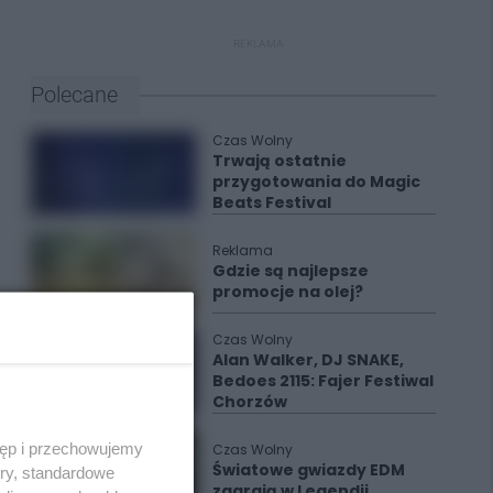
REKLAMA
Polecane
Czas Wolny
Trwają ostatnie
przygotowania do Magic
Beats Festival
Reklama
Gdzie są najlepsze
promocje na olej?
Czas Wolny
Alan Walker, DJ SNAKE,
Bedoes 2115: Fajer Festiwal
Chorzów
tęp i przechowujemy
Czas Wolny
Światowe gwiazdy EDM
ory, standardowe
zagrają w Legendii