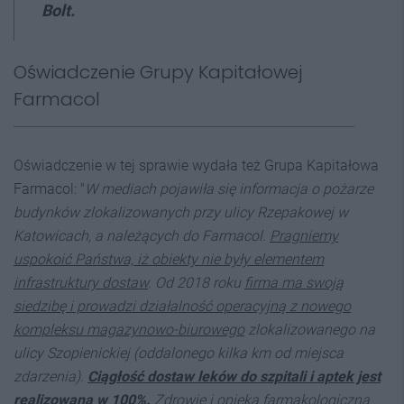
Bolt.
Oświadczenie Grupy Kapitałowej
Farmacol
Oświadczenie w tej sprawie wydała też Grupa Kapitałowa
Farmacol: "
W mediach pojawiła się informacja o pożarze
budynków zlokalizowanych przy ulicy Rzepakowej w
Katowicach, a należących do Farmacol.
Pragniemy
uspokoić Państwa, iż obiekty nie były elementem
infrastruktury dostaw
. Od 2018 roku
firma ma swoją
siedzibę i prowadzi działalność operacyjną z nowego
kompleksu magazynowo-biurowego
zlokalizowanego na
ulicy Szopienickiej (oddalonego kilka km od miejsca
zdarzenia).
Ciągłość dostaw leków do szpitali i aptek jest
realizowana w 100%.
Zdrowie i opieka farmakologiczna