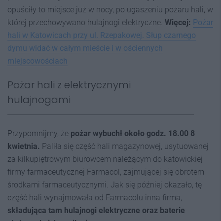
opuściły to miejsce już w nocy, po ugaszeniu pożaru hali, w
której przechowywano hulajnogi elektryczne.
Więcej:
Pożar
hali w Katowicach przy ul. Rzepakowej. Słup czarnego
dymu widać w całym mieście i w ościennych
miejscowościach
Pożar hali z elektrycznymi
hulajnogami
Przypomnijmy, że
pożar wybuchł około godz. 18.00 8
kwietnia.
Paliła się część hali magazynowej, usytuowanej
za kilkupiętrowym biurowcem należącym do katowickiej
firmy farmaceutycznej Farmacol, zajmującej się obrotem
środkami farmaceutycznymi. Jak się później okazało, tę
część hali wynajmowała od Farmacolu inna firma,
składująca tam hulajnogi elektryczne oraz baterie