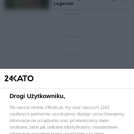
Legendii
REKLAMA
REKLAMA
REKLAMA
Drogi Użytkowniku,
Na naszej stronie 24kato.pl, my oraz naszych 1162
Wydawca mediów
lokalnych
zaufanych partnerów uzyskujemy dostęp i przechowujemy
informacje na urządzeniu oraz przetwarzamy dane
osobowe, takie jak unikalne identyfikatory, standardowe
informacje wysyłane przez urządzenie czy dane