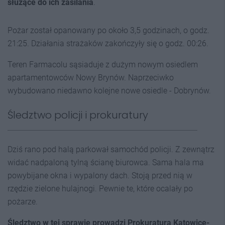
służące do ich zasilania
.
Pożar został opanowany po około 3,5 godzinach, o godz.
21:25. Działania strażaków zakończyły się o godz. 00:26.
Teren Farmacolu sąsiaduje z dużym nowym osiedlem
apartamentowców Nowy Brynów. Naprzeciwko
wybudowano niedawno kolejne nowe osiedle - Dobrynów.
Śledztwo policji i prokuratury
Dziś rano pod halą parkował samochód policji. Z zewnątrz
widać nadpaloną tylną ścianę biurowca. Sama hala ma
powybijane okna i wypalony dach. Stoją przed nią w
rzędzie zielone hulajnogi. Pewnie te, które ocalały po
pożarze.
Śledztwo w tej sprawie prowadzi Prokuratura Katowice-