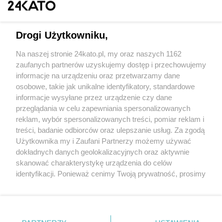
Drogi Użytkowniku,
Na naszej stronie 24kato.pl, my oraz naszych 1162
Wydawca mediów
lokalnych
zaufanych partnerów uzyskujemy dostęp i przechowujemy
informacje na urządzeniu oraz przetwarzamy dane
osobowe, takie jak unikalne identyfikatory, standardowe
informacje wysyłane przez urządzenie czy dane
przeglądania w celu zapewniania spersonalizowanych
reklam, wybór spersonalizowanych treści, pomiar reklam i
Nie zapomnij
treści, badanie odbiorców oraz ulepszanie usług. Za zgodą
zapoznać się z:
polityką prywatności
regulamin korzystania z portali
Użytkownika my i Zaufani Partnerzy możemy używać
Twoje
miasto
Skontaktuj się
z nami
dokładnych danych geolokalizacyjnych oraz aktywnie
Piekary Śląskie
Kontakt
skanować charakterystykę urządzenia do celów
Chorzów
Wydawca
identyfikacji. Ponieważ cenimy Twoją prywatność, prosimy
Tarnowskie Góry
Redakcja
Ruda Śląska
Newsletter
o zgodę na korzystanie z tych technologii poprzez
Świętochłowice
Reklama
kliknięcie „Akceptuję”. Zgoda jest dobrowolna i zawsze
Tychy
możesz ją zmienić/wycofać klikając przycisk ustawień
Bytom
Katowice
prywatności znajdujący się w lewym dolnym rogu strony