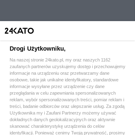
Drogi Użytkowniku,
Na naszej stronie 24kato.pl, my oraz naszych 1162
Wydawca mediów
lokalnych
zaufanych partnerów uzyskujemy dostęp i przechowujemy
informacje na urządzeniu oraz przetwarzamy dane
osobowe, takie jak unikalne identyfikatory, standardowe
informacje wysyłane przez urządzenie czy dane
przeglądania w celu zapewniania spersonalizowanych
reklam, wybór spersonalizowanych treści, pomiar reklam i
Nie zapomnij
treści, badanie odbiorców oraz ulepszanie usług. Za zgodą
zapoznać się z:
polityką prywatności
regulamin korzystania z portali
Użytkownika my i Zaufani Partnerzy możemy używać
Twoje
miasto
Skontaktuj się
z nami
dokładnych danych geolokalizacyjnych oraz aktywnie
Piekary Śląskie
Kontakt
skanować charakterystykę urządzenia do celów
Chorzów
Wydawca
identyfikacji. Ponieważ cenimy Twoją prywatność, prosimy
Tarnowskie Góry
Redakcja